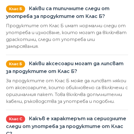
Какви са типичните следи от
Клас Б
употреба за продуктите от Клас Б?
Продуктите от Клас Б имат нормални следи от
употреба и износване, които могат да включват
драскотини, следи от употреба или
замърсявания.
Какви аксесоари могат да липсват
Клас Б
за продуктите от Клас Б?
За продуктите от Клас Б може да липсват някои
от аксесоарите, които обикновено са включени с
оригиналния пакет. Това включва допълнителни
кабели, ръководства за употреба и подобни.
Какъв е характерът на сериозните
Клас С
следи от употреба за продуктите от Клас
С?