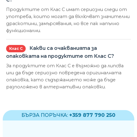
Продуктите от Клас С имат сериозни следи от
употреба, които могат да включват значителни
драскотини, замърсявания, но все пак напълно
функционални.
Какви са очакванията за
Клас С
опаковката на продуктите от Клас С?
За продуктите от Клас С е възможно да липсва
или да бъде сериозно повредена оригиналната
опаковка, като съдържанието може да бъде
разположено в алтернативни опаковки.
БЪРЗА ПОРЪЧКА:
+359 877 790 250