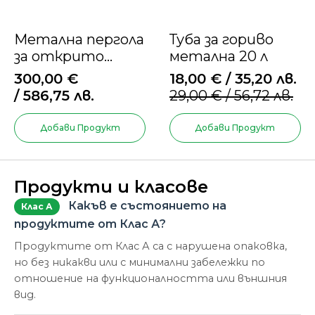
Метална пергола
Туба за гориво
за открито
метална 20 л
Outsunny 3 x 2 м с
300,00
€
18,00
€
/ 35,20 лв.
прибиращ се
Original
Текущата
/ 586,75 лв.
29,00
€
/ 56,72 лв.
покрив
price
цена
was:
е:
Добави Продукт
Добави Продукт
29,00 €
18,00 €
/
/
56,72 лв..
35,20 лв..
Продукти и класове
Какъв е състоянието на
Клас А
продуктите от Клас А?
Продуктите от Клас А са с нарушена опаковка,
но без никакви или с минимални забележки по
отношение на функционалността или външния
вид.