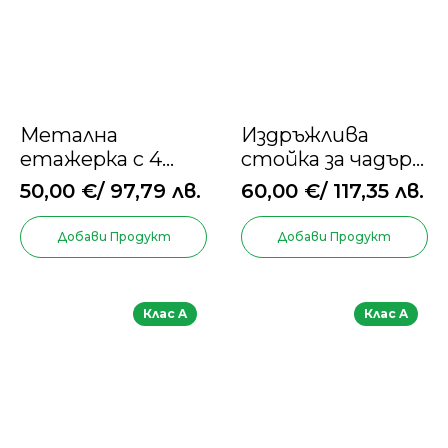
Mетална
Издръжлива
етажерка с 4
стойка за чадър
рафта
за тераса с 4
50,00
€
/ 97,79 лв.
60,00
€
/ 117,35 лв.
колела, 2
заключващи
Добави Продукт
Добави Продукт
механизма
Клас A
Клас A