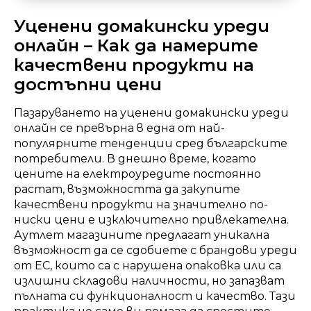
Уценени домакински уреди
онлайн – Как да намерите
качествени продукти на
достъпни цени
Пазаруването на уценени домакински уреди
онлайн се превърна в една от най-
популярните тенденции сред българските
потребители. В днешно време, когато
цените на електроуредите постоянно
растат, възможността да закупите
качествени продукти на значително по-
ниски цени е изключително привлекателна.
Аутлет магазините предлагат уникална
възможност да се сдобиете с брандови уреди
от ЕС, които са с нарушена опаковка или са
излишни складови наличности, но запазват
пълната си функционалност и качество. Тази