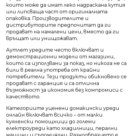
които може да имат леко надраскана кутия
или липсваща част от оригиналната
опаковка. Производителите и
дистрибуторите предпочитат да ги
продават на намалени цени, вместо да ги
връщат или унищожават.
Аутлет уредите често включват и
демонстрационни модели от магазини,
които са използвани за показ, но никога не са
били в реална употреба от крайни
потребители. Тези продукти обикновено се
продават с гаранция и са отлична
възможност за икономия без компромиси с
качеството.
Категориите уценени домакински уреди
онлайн включват всичко – от малки
кухненски помощници до големи
електроуреди като хладилници, перални
машини и съдомиялни. Разнообразието е