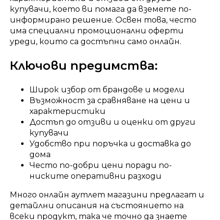
купувачи, което ви помага да вземете по-
информирано решение. Освен това, често
има специални промоционални оферти
уреди, които са достъпни само онлайн.
Ключови предимства:
Широк избор от брандове и модели
Възможност за сравняване на цени и
характеристики
Достъп до отзиви и оценки от други
купувачи
Удобство при поръчка и доставка до
дома
Често по-добри цени поради по-
ниските оперативни разходи
Много онлайн аутлет магазини предлагат и
детайлни описания на състоянието на
всеки продукт, така че точно да знаете