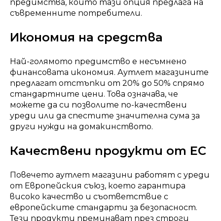
предимства, които тази опция предлага на
съвременните потребители.
Икономия на средства
Най-голямото предимство е несъмнено
финансовата икономия. Аутлет магазините
предлагат отстъпки от 20% до 50% спрямо
стандартните цени. Това означава, че
можете да си позволите по-качествени
уреди или да спестите значителна сума за
други нужди на домакинството.
Качествени продукти от ЕС
Повечето аутлет магазини работят с уреди
от Европейския съюз, което гарантира
високо качество и съответствие с
европейските стандарти за безопасност.
Тези продукти преминават през строги