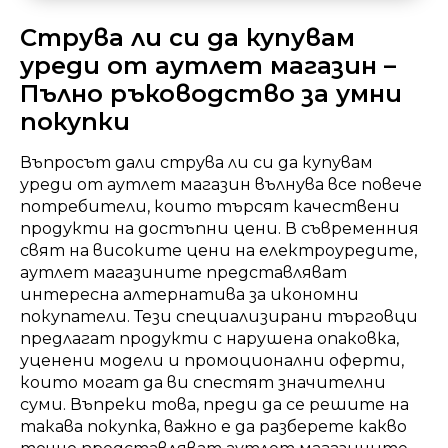
Струва ли си да купувам
уреди от аутлет магазин –
Пълно ръководство за умни
покупки
Въпросът дали струва ли си да купувам
уреди от аутлет магазин вълнува все повече
потребители, които търсят качествени
продукти на достъпни цени. В съвременния
свят на високите цени на електроуредите,
аутлет магазините представляват
интересна алтернатива за икономни
покупатели. Тези специализирани търговци
предлагат продукти с нарушена опаковка,
уценени модели и промоционални оферти,
които могат да ви спестят значителни
суми. Въпреки това, преди да се решите на
такава покупка, важно е да разберете какво