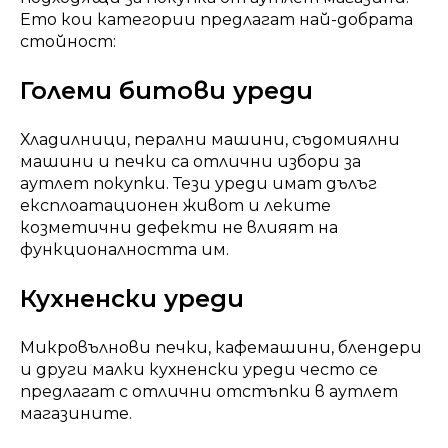
Ето кои категории предлагат най-добрата
стойност:
Големи битови уреди
Хладилници, перални машини, съдомиялни
машини и печки са отлични избори за
аутлет покупки. Тези уреди имат дълъг
експлоатационен живот и леките
козметични дефекти не влияят на
функционалността им.
Кухненски уреди
Микровълнови печки, кафемашини, блендери
и други малки кухненски уреди често се
предлагат с отлични отстъпки в аутлет
магазините.