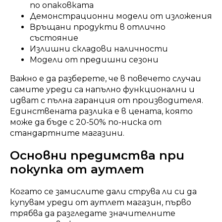
по опаковката
Демонстрационни модели от изложения
Връщани продукти в отлично
състояние
Излишни складови наличности
Модели от предишни сезони
Важно е да разберете, че в повечето случаи
самите уреди са напълно функционални и
идват с пълна гаранция от производителя.
Единствената разлика е в цената, която
може да бъде с 20-50% по-ниска от
стандартните магазини.
Основни предимства при
покупка от аутлет
Когато се замислите дали струва ли си да
купувам уреди от аутлет магазин, първо
трябва да разгледате значителните