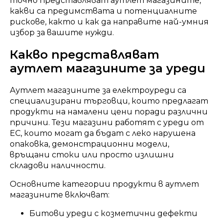
точно представляват аутлет магазините,
какви са предимствата и потенциалните
рискове, както и как да направите най-умния
избор за вашите нужди.
Какво представляват
аутлет магазините за уреди
Аутлет магазините за електроуреди са
специализирани търговци, които предлагат
продукти на намалени цени поради различни
причини. Тези магазини работят с уреди от
ЕС, които могат да бъдат с леко нарушена
опаковка, демонстрационни модели,
връщани стоки или просто излишни
складови наличности.
Основните категории продукти в аутлет
магазините включват:
Битови уреди с козметични дефекти