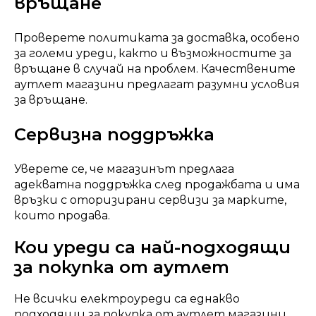
връщане
Проверете политиката за доставка, особено
за големи уреди, както и възможностите за
връщане в случай на проблем. Качествените
аутлет магазини предлагат разумни условия
за връщане.
Сервизна поддръжка
Уверете се, че магазинът предлага
адекватна поддръжка след продажбата и има
връзки с оторизирани сервизи за марките,
които продава.
Кои уреди са най-подходящи
за покупка от аутлет
Не всички електроуреди са еднакво
подходящи за покупка от аутлет магазини.