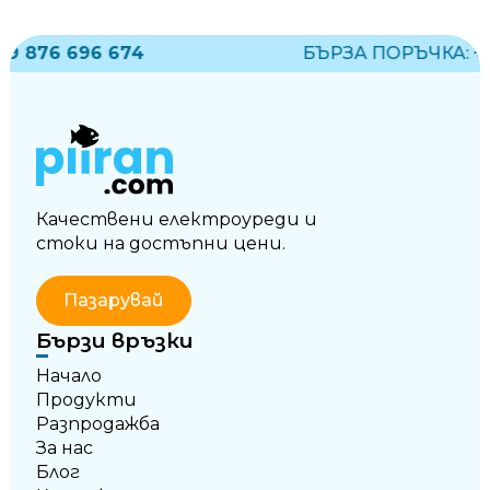
 876 696 674
БЪРЗА ПОРЪЧКА:
+35
Качествени електроуреди и
стоки на достъпни цени.
Пазарувай
Бързи връзки
Начало
Продукти
Разпродажба
За нас
Блог