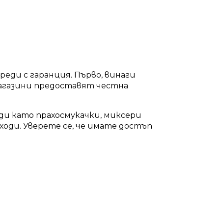
еди с гаранция. Първо, винаги
агазини предоставят честна
ди като прахосмукачки, миксери
ходи. Уверете се, че имате достъп