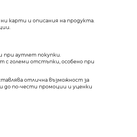
ни карти и описания на продукта.
ции.
 при аутлет покупки.
т с големи отстъпки, особено при
ставлява отлична възможност за
ди до по-чести промоции и уценки