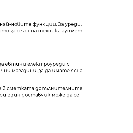
най-новите функции. За уреди,
като за сезонна техника аутлет
за евтини електроуреди с
чни магазини, за да имате ясна
ите в сметката допълнителните
ри един доставчик може да се