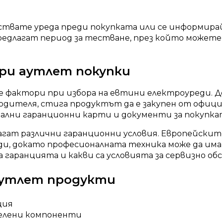
ствате уреда преди покупката или се информира
длагат период за тестване, през който можете 
при аутлет покупки
е фактори при избора на евтини електроуреди. Д
водителя, стига продуктът да е закупен от офи
ални гаранционни карти и документи за покупка
гат различни гаранционни условия. Европейски
ди, докато професионалната техника може да има
а гаранцията и какви са условията за сервизно обс
аутлет продукти
ция
делени компоненти