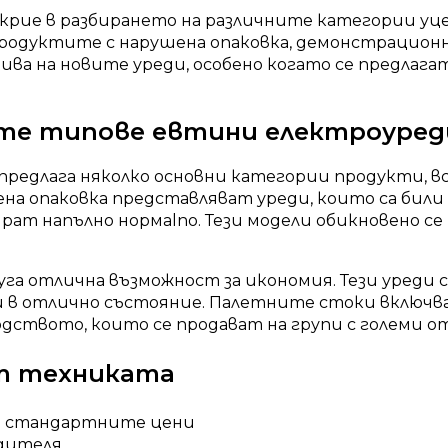
 крие в разбирането на различните категории уц
Продуктите с нарушена опаковка, демонстрацио
а на новите уреди, особено когато се предлагат
ите типове евтини електроуред
редлага няколко основни категории продукти, в
а опаковка представляват уреди, които са били
рат напълно нормalno. Тези модели обикновено с
а отлична възможност за икономия. Тези уреди са
ани в отлично състояние. Палетните стоки включ
дството, които се продават на групи с големи о
т техниката
о стандартните цени
одителя