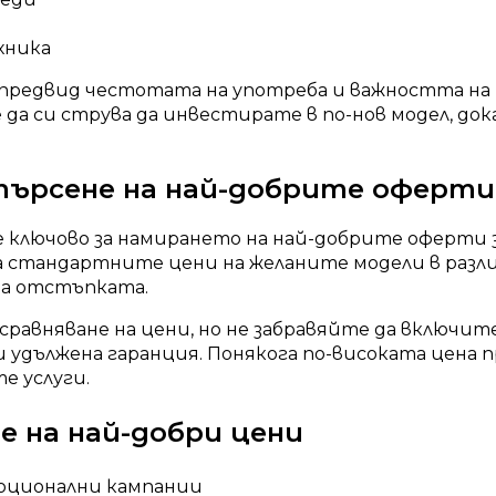
хника
 предвид честотата на употреба и важността на 
да си струва да инвестирате в по-нов модел, до
 търсене на най-добрите оферти
е ключово за намирането на най-добрите оферти 
а стандартните цени на желаните модели в разли
на отстъпката.
сравняване на цени, но не забравяйте да включ
 удължена гаранция. Понякога по-високата цена п
е услуги.
е на най-добри цени
моционални кампании