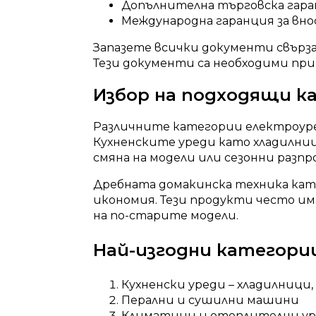
Допълнителна търговска гар
Международна гаранция за вно
Запазете всички документи свърза
Тези документи са необходими при
Избор на подходящи к
Различните категории електроуре
Кухненските уреди като хладилниц
смяна на модели или сезонни разпр
Дребната домакинска техника кат
икономия. Тези продукти често им
на по-старите модели.
Най-изгодни категори
Кухненски уреди – хладилници,
Перални и сушилни машини
Климатици и отоплителни у