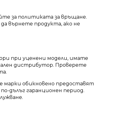
йте за политиката за връщане.
да върнете продукта, ако не
ори при уценени модели, имате
циален дистрибутор. Проверете
та.
те марки обикновено предоставят
 по-дълъг гаранционен период.
лужване.