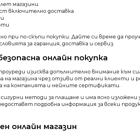
тлет магазини
ост включително доставка
би
рти
ено при по-скъпи покупки. Дайте си време да пр
словията за гаранция, доставка и сервиз.
езопасна онлайн покупка
троуреди изисква допълнително внимание към с
а на магазина чрез отзиви от реални клиенти и 
а на компанията и нейните сертификати.
 сигурни методи за плащане и има ясно изложени 
едоставят подробна информация за всеки проду
ен онлайн магазин