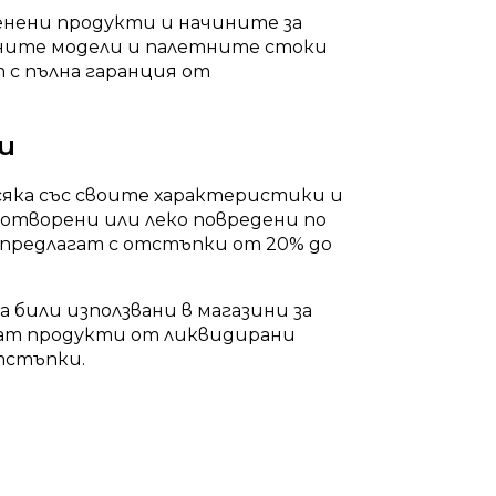
енени продукти и начините за
нните модели и палетните стоки
 с пълна гаранция от
и
сяка със своите характеристики и
 отворени или леко повредени по
е предлагат с отстъпки от 20% до
 били използвани в магазини за
ват продукти от ликвидирани
тстъпки.