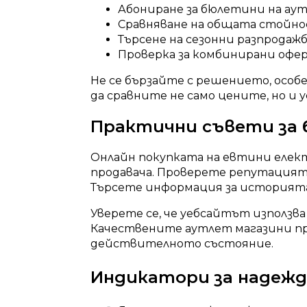
Абониране за бюлетини на ау
Сравняване на общата стойн
Търсене на сезонни разпродаж
Проверка за комбинирани офе
Не се бързайте с решението, особ
да сравните не само цените, но и у
Практични съвети за б
Онлайн покупката на евтини елек
продавача. Проверете репутацият
Търсете информация за историят
Уверете се, че уебсайтът използва
Качествените аутлет магазини пр
действителното състояние.
Индикатори за надежд