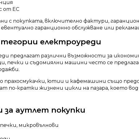
анция
с от ЕС
ни с покупката, включително фактури, гаранцион
 евентуално гаранционно обслужване или реклама
атегории електроуреди
ди предлагат различни възможности за икономии
и, печки и съдомиялни машини често се предлага
одажби.
о прахосмукачки, ютии и кафемашини също пред
ат по-кратки жизнени цикли на пазара, което во
и за аутлет покупки
 печки, микровълнови
реди