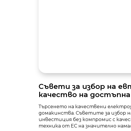
Съвети за избор на ев
качество на достъпна
Търсенето на качествени електроу
домакинства. Съветите за избор н
инвестиция без компромис с каче
техника от ЕС на значително нама