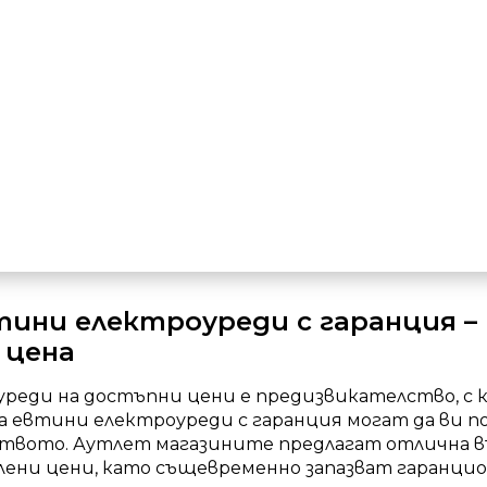
тини електроуреди с гаранция –
 цена
реди на достъпни цени е предизвикателство, с к
а евтини електроуреди с гаранция могат да ви 
ството. Аутлет магазините предлагат отлична въ
лени цени, като същевременно запазват гаранцио