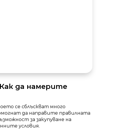
 Как да намерите
оето се сблъскват много
помогнат да направите правилната
зможност за закупуване на
нните условия.