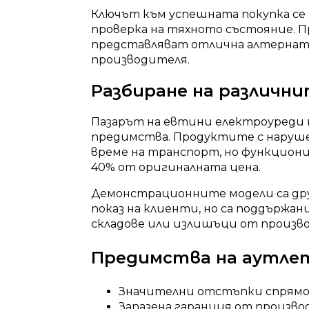
Ключът към успешната покупка се
проверка на тяхното състояние. 
представляват отлична алтернатив
производителя.
Разбиране на различн
Пазарът на евтини електроуреди п
предимства. Продуктите с нарушен
време на транспорт, но функциони
40% от оригиналната цена.
Демонстрационните модели са друг
показ на клиенти, но са поддърж
складове или излишъци от произво
Предимства на аутле
Значителни отстъпки спрям
Запазена гаранция от произв