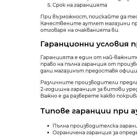
Срок на гаранцията
При възможност, поискайте да те
Качествените аутлет магазини пре
отговаря на очакванията ви.
Гаранционни условия 
Гаранцията е един от най-важнит
право на пълна гаранция от произ
дали магазинът предоставя офици
Различните производители предла
2-годишна гаранция за битови уре
Важно е да разберете какво покрив
Типове гаранции при 
Пълна производителска гаран
Ограничена гаранция за опре