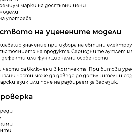
премиум марки на достъпни цени
 модели
на употреба
еството на уценените модели
шаващо значение при избора на евтини електроур
 състоянието на продукта. Сериозните аутлет м
 дефекти или функционални особености.
и части са включени в комплекта. При битови уре
нални части може да доведе до допълнителни раз
рски език или поне на разбираем за вас език.
проверка
вреди
е
ежими
енти