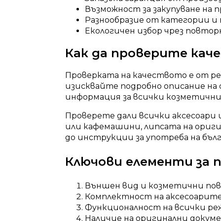
Възможност за закупуване на 
Разнообразие от категории и
Екологичен избор чрез повтор
Как да проверите кач
Проверката на качеството е от ре
изисквайте подробно описание на
информация за всички козметични
Проверете дали всички аксесоари 
или кафемашини, липсата на ориги
до инструкции за употреба на бълга
Ключови елементи за 
Външен вид и козметични по
Комплектност на аксесоарит
Функционалност на всички р
Наличие на оригинални докум