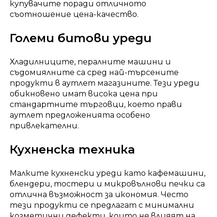
купувачите поради отличното
съотношение цена-качество.
Големи битови уреди
Хладилниците, пералните машини и
съдомиялните са сред най-търсените
продукти в аутлет магазините. Тези уреди
обикновено имат висока цена при
стандартните търговци, което прави
аутлет предложенията особено
привлекателни.
Кухненска техника
Малките кухненски уреди като кафемашини,
блендери, тостери и микровълнови печки са
отлична възможност за икономия. Често
тези продукти се предлагат с минимални
козметични дефекти, които не влияят на