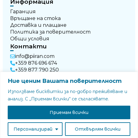
Информация
Гаранция
Връщане на стока
Доставка и плащане
Политика за поверителност
Общи условия
Контакти
info@piiran.com
+359 876 696 674
+359 877 790 250
Ние ценим Вашата поверителност
Използваме бисквитки за по-добро преживяване и
анализ. С „Приемам всички“ се съгласявате.
Приемам всички
© Всички права запазени
Уебсайт от
Studio New Era
Персонализирай
Отхвърлям всички