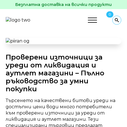
Безплатна доставка на всички продукти
0
Проверени източници за
уреди от ликвидация и
аутлет магазини – Пълно
ръководство за умни
покупки
Търсенето на качествени битови уреди на
достъпни цени води много потребители
към проверени източници за уреди от
ликвидация и аутлет магазини. Тези
специализирани търговци предлагат