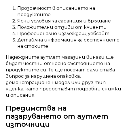
Прозрачност в описанието на
продуктите
Ясни условия за гаранция и връщане
Положителни отзиви от клиенти
Професионално изглеждащ уебсайт
Детайлна информация за състоянието
на стоките
Надеждните аутлет магазини винаги ще
бъдат честни относно състоянието на
продуктите си. Те ще посочат дали става
въпрос за нарушена опаковка,
демонстрационен модел или друг тип
уценка, като предоставят подробни снимки
и описания.
Предимства на
пазаруването от аутлет
източници