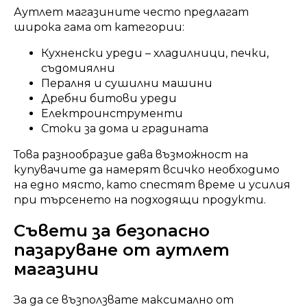
Аутлет магазините често предлагат
широка гама от категории:
Кухненски уреди – хладилници, печки,
съдомиялни
Пералня и сушилни машини
Дребни битови уреди
Електроинструменти
Стоки за дома и градината
Това разнообразие дава възможност на
купувачите да намерят всичко необходимо
на едно място, като спестят време и усилия
при търсенето на подходящи продукти.
Съвети за безопасно
пазаруване от аутлет
магазини
За да се възползвате максимално от