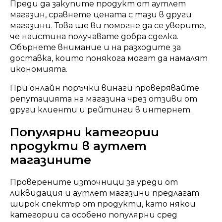
Преди да закупите продукт от аутлет
магазин, сравнете цената с тази в други
магазини. Това ще ви помогне да се уверите,
че наистина получавате добра сделка.
Обърнете внимание и на разходите за
доставка, които понякога могат да намалят
икономията.
При онлайн поръчки винаги проверявайте
репутацията на магазина чрез отзиви от
други клиенти и рейтинги в интернет.
Популярни категории
продукти в аутлет
магазините
Проверените източници за уреди от
ликвидация и аутлет магазини предлагат
широк спектър от продукти, като някои
категории са особено популярни сред