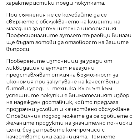
характеристики преди покупката.
При съмнения не се колебайте да се
свържете с обслужването на клиенти на
магазина за допълнителна информация.
Професионалните аутлет търговци винаги
ще бъдат готови да отговорят на вашите
въпроси.
Проверените източници за уреди от
ликвидация и аутлет магазини
представляват отлична възможност за
икономия при закупуване на качествени
битови уреди и техника. Ключът към
успешните покупки е внимателният избор
на надежден доставчик, който предлага
прозрачни условия и качествено обслужване.
С правилния подход можете да се сдобиете с
желаните продукти на значително по-ниски
цени, без да правите компромиси с
качеството или гаранцията. Помнете