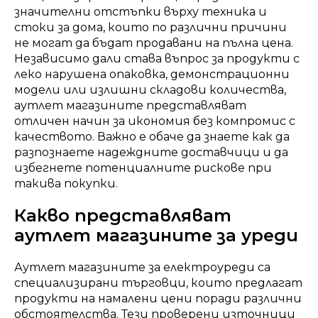
значителни отстъпки върху техника и
стоки за дома, които по различни причини
не могат да бъдат продавани на пълна цена.
Независимо дали става въпрос за продукти с
леко нарушена опаковка, демонстрационни
модели или излишни складови количества,
аутлет магазините представляват
отличен начин за икономия без компромис с
качеството. Важно е обаче да знаете как да
разпознаете надеждните доставчици и да
избегнете потенциалните рискове при
такива покупки.
Какво представляват
аутлет магазините за уреди
Аутлет магазините за електроуреди са
специализирани търговци, които предлагат
продукти на намалени цени поради различни
обстоятелства. Тези проверени източници