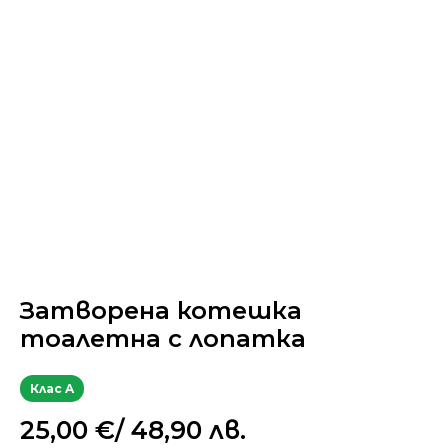
Затворена котешка
тоалетна с лопатка
Клас A
25,00
€
/ 48,90 лв.