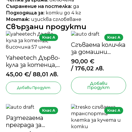
Съхранение на постелка:
да
Подходяща за:
котки до 4 кг
Монтаж:
изисква сглобяване
Свързани продукти
Клас A
Клас A
Сгъваема количка
за домашни
Yaheetech Дърво-
любимци
90,00
€
кула за котенца,
/ 176,02 лв.
височина 57 инча
45,00
€
/ 88,01 лв.
Добави
Продукт
Добави Продукт
Клас A
Клас A
Разтегаема
преграда за
кучета в черно