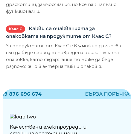
драскотини, замърсявания, но все пак напълно
функционални.
Какви са очакванията за
Клас С
опаковката на продуктите от Клас С?
За продуктите от Клас С е възможно да липсва
или да бъде сериозно повредена оригиналната
опаковка, като съдържанието може да бъде
разположено в алтернативни опаковки.
9 876 696 674
БЪРЗА ПОРЪЧКА:
+3
Качествени електроуреди и
стоки на достъпни цени.