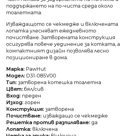
поддържането на по-чиста среда около
тоалетната.
Изваждащото се чекмедже и включената
лопатка улесняват ежедневното
почистване. Затворената конструкция
осигурява повече уединение за котката, а
компактният дизайн позволява лесно
позициониране в дома.
Марка:
PawHut
Модел:
D31-085V00
Тип:
затворена котешка тоалетна
Цвят:
бял/сив
Вход:
преден
Изход:
горен
Конструкция:
затворена
Почистване:
изваждащо се чекмедже
Решетка против разпиляване:
да
Лопатка:
включена
Четка за грижа:
включена