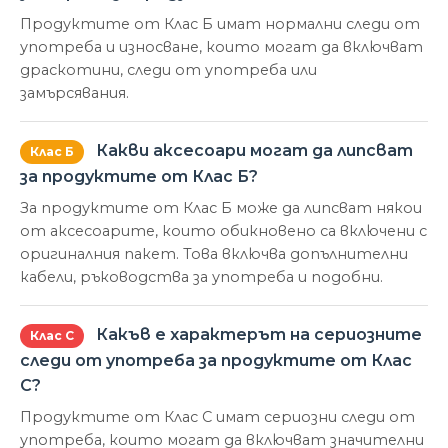
Продуктите от Клас Б имат нормални следи от
употреба и износване, които могат да включват
драскотини, следи от употреба или
замърсявания.
Какви аксесоари могат да липсват
Клас Б
за продуктите от Клас Б?
За продуктите от Клас Б може да липсват някои
от аксесоарите, които обикновено са включени с
оригиналния пакет. Това включва допълнителни
кабели, ръководства за употреба и подобни.
Какъв е характерът на сериозните
Клас С
следи от употреба за продуктите от Клас
С?
Продуктите от Клас С имат сериозни следи от
употреба, които могат да включват значителни