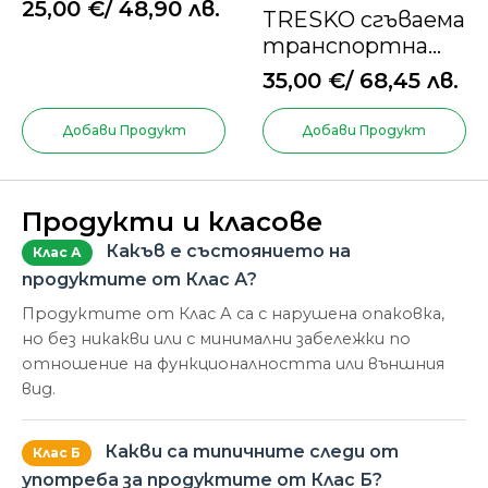
25,00
€
/ 48,90 лв.
TRESKO сгъваема
транспортна
клетка за кучета
35,00
€
/ 68,45 лв.
и котки
Добави Продукт
Добави Продукт
Продукти и класове
Какъв е състоянието на
Клас А
продуктите от Клас А?
Продуктите от Клас А са с нарушена опаковка,
но без никакви или с минимални забележки по
отношение на функционалността или външния
вид.
Какви са типичните следи от
Клас Б
употреба за продуктите от Клас Б?