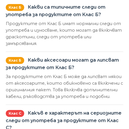
Какви са типичните следи от
Клас Б
употреба за продуктите от Клас Б?
Продуктите от Клас Б имат нормални следи от
употреба и износване, които могат да включват
драскотини, следи от употреба или
замърсявания.
Какви аксесоари могат да липсват
Клас Б
за продуктите от Клас Б?
За продуктите от Клас Б може да липсват някои
от аксесоарите, които обикновено са включени с
оригиналния пакет. Това включва допълнителни
кабели, ръководства за употреба и подобни.
Какъв е характерът на сериозните
Клас С
следи от употреба за продуктите от Клас
С?