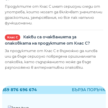
Продуктите от Клас С имат сериозни следи от
употреба, които могат да включват значителни
драскотини, замърсявания, но все пак напълно
функционални.
Какви са очакванията за
Клас С
опаковката на продуктите от Клас С?
За продуктите от Клас С е възможно да липсва
или да бъде сериозно повредена оригиналната
опаковка, като съдържанието може да бъде
разположено в алтернативни опаковки.
359 876 696 674
БЪРЗА ПОРЪЧКА: