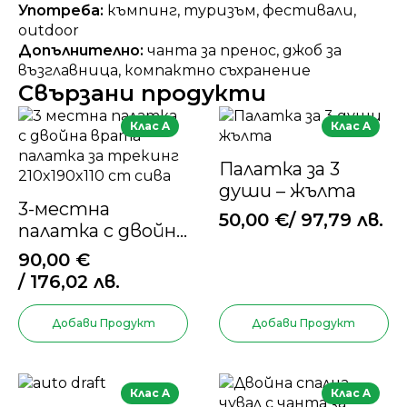
Употреба:
къмпинг, туризъм, фестивали,
outdoor
Допълнително:
чанта за пренос, джоб за
възглавница, компактно съхранение
Свързани продукти
Клас A
Клас A
Палатка за 3
души – жълта
3-местна
50,00
€
/ 97,79 лв.
палатка с двойна
врата – палатка
90,00
€
за трекинг –
/ 176,02 лв.
210x190x110 cm –
сива
Добави Продукт
Добави Продукт
Клас A
Клас A