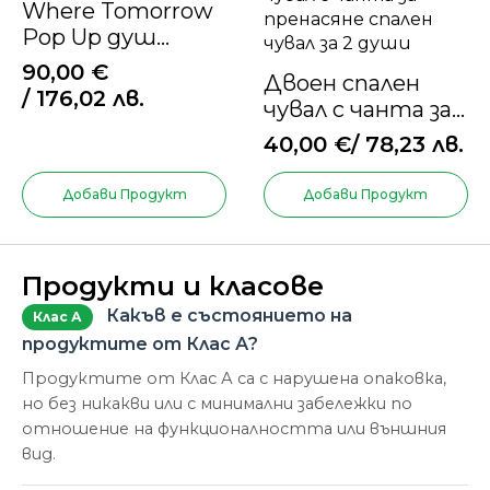
Where Tomorrow
Pop Up душ
кабина –
90,00
€
Двоен спален
155x155x220 cm –
/ 176,02 лв.
чувал с чанта за
кафява
пренасяне –
40,00
€
/ 78,23 лв.
спален чувал за 2
души
Добави Продукт
Добави Продукт
Продукти и класове
Какъв е състоянието на
Клас А
продуктите от Клас А?
Продуктите от Клас А са с нарушена опаковка,
но без никакви или с минимални забележки по
отношение на функционалността или външния
вид.