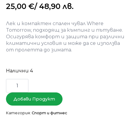
25,00
€
/ 48,90 лв.
Лек и компактен спален чувал Where
Tomorrow, подходящ за къмпинг и пътуване.
Осигурява комфорт и защита при различни
климатични условия и може да се използва
от пролетта до зимата.
Налични 4
количество
за
Where
Tomorrow
Добави Продукт
спален
чувал
220x80x50cm
Категория:
Спорт и фитнес
кари/
сив