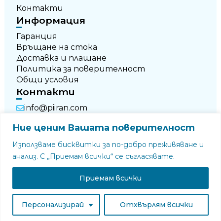
Контакти
Информация
Гаранция
Връщане на стока
Доставка и плащане
Политика за поверителност
Общи условия
Контакти
info@piiran.com
+359 876 696 674
Ние ценим Вашата поверителност
+359 877 790 250
Използваме бисквитки за по-добро преживяване и
анализ. С „Приемам всички“ се съгласявате.
Приемам всички
© Всички права запазени
Персонализирай
Отхвърлям всички
Уебсайт от
Studio New Era