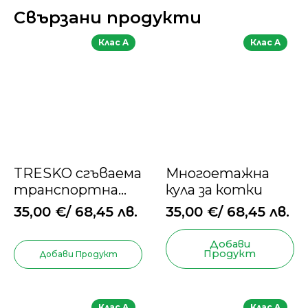
Свързани продукти
Клас A
Клас A
TRESKO сгъваема
Многоетажна
транспортна
кула за котки
клетка за кучета
35,00
€
/ 68,45 лв.
35,00
€
/ 68,45 лв.
и котки
Добави
Продукт
Добави Продукт
Клас A
Клас A