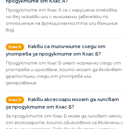
продуктите от Клас А?
Продуктите от Клас А са с нарушена опаковка,
но без никакви или с минимални забележки по
отношение на функционалността или външния
вид.
Какви са типичните следи от
Клас Б
употреба за продуктите от Клас Б?
Продуктите от Клас Б имат нормални следи от
употреба и износване, които могат да включват
драскотини, следи от употреба или
замърсявания.
Какви аксесоари могат да липсват
Клас Б
за продуктите от Клас Б?
За продуктите от Клас Б може да липсват някои
от аксесоарите, които обикновено са включени с