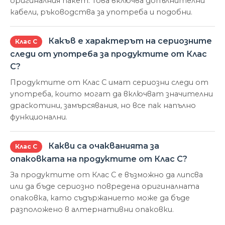
оригиналния пакет. Това включва допълнителни
кабели, ръководства за употреба и подобни.
Какъв е характерът на сериозните
Клас С
следи от употреба за продуктите от Клас
С?
Продуктите от Клас С имат сериозни следи от
употреба, които могат да включват значителни
драскотини, замърсявания, но все пак напълно
функционални.
Какви са очакванията за
Клас С
опаковката на продуктите от Клас С?
За продуктите от Клас С е възможно да липсва
или да бъде сериозно повредена оригиналната
опаковка, като съдържанието може да бъде
разположено в алтернативни опаковки.