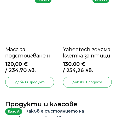
Маса за
Yaheetech голяма
подстригване на
клетка за птици
кучета, 36 инча
120,00
€
130,00
€
/ 234,70 лв.
/ 254,26 лв.
Добави Продукт
Добави Продукт
Продукти и класове
Какъв е състоянието на
Клас А