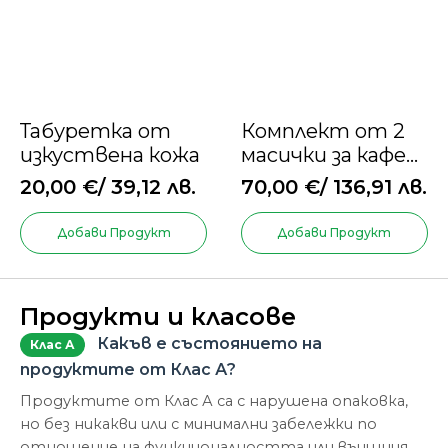
Табуретка от
Комплект от 2
изкуствена кожа
масички за кафе
Relaxdays
20,00
€
/ 39,12 лв.
70,00
€
/ 136,91 лв.
Добави Продукт
Добави Продукт
Продукти и класове
Какъв е състоянието на
Клас А
продуктите от Клас А?
Продуктите от Клас А са с нарушена опаковка,
но без никакви или с минимални забележки по
отношение на функционалността или външния