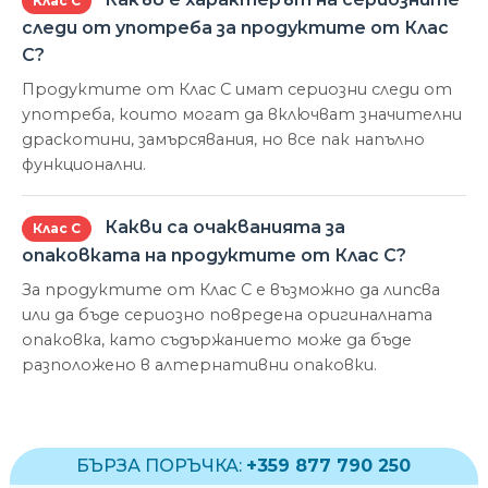
Клас С
следи от употреба за продуктите от Клас
С?
Продуктите от Клас С имат сериозни следи от
употреба, които могат да включват значителни
драскотини, замърсявания, но все пак напълно
функционални.
Какви са очакванията за
Клас С
опаковката на продуктите от Клас С?
За продуктите от Клас С е възможно да липсва
или да бъде сериозно повредена оригиналната
опаковка, като съдържанието може да бъде
разположено в алтернативни опаковки.
БЪРЗА ПОРЪЧКА:
+359 877 790 250