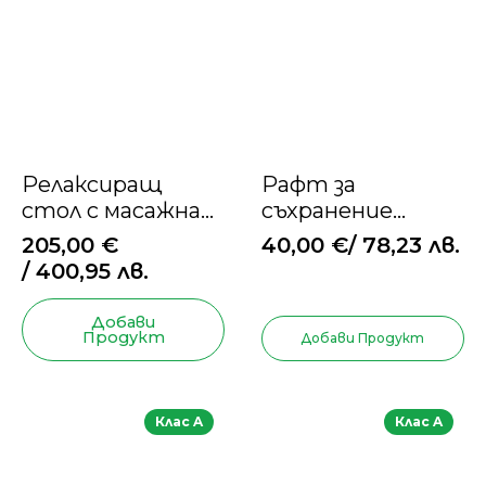
Релаксиращ
Рафт за
стол с масажна
съхранение
функция
Relaxdays
205,00
€
40,00
€
/ 78,23 лв.
/ 400,95 лв.
Добави
Продукт
Добави Продукт
Клас A
Клас A