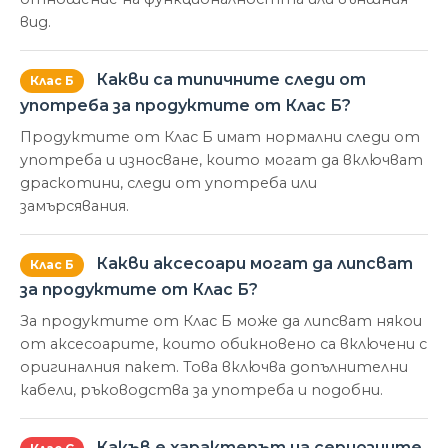
вид.
Какви са типичните следи от
Клас Б
употреба за продуктите от Клас Б?
Продуктите от Клас Б имат нормални следи от
употреба и износване, които могат да включват
драскотини, следи от употреба или
замърсявания.
Какви аксесоари могат да липсват
Клас Б
за продуктите от Клас Б?
За продуктите от Клас Б може да липсват някои
от аксесоарите, които обикновено са включени с
оригиналния пакет. Това включва допълнителни
кабели, ръководства за употреба и подобни.
Какъв е характерът на сериозните