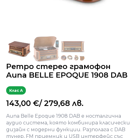
Ретро стерео грамофон
Auna BELLE EPOQUE 1908 DAB
Клас A
143,00
€
/ 279,68 лв.
Auna Belle Epoque 1908 DAB е носталгична
аудио система, която комбинира класически
дизайн с модерни функции. Разполага с DAB
тунер, FM приемник и USB интерфейс със