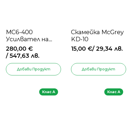
MC6-400
Скамейка McGrey
Усилвател на
KD-10
мощност 6x 600
280,00
€
15,00
€
/ 29,34 лв.
вата
/ 547,63 лв.
Добави Продукт
Добави Продукт
Клас A
Клас A