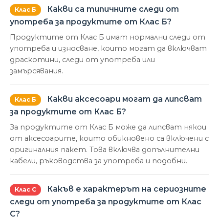
Какви са типичните следи от
Клас Б
употреба за продуктите от Клас Б?
Продуктите от Клас Б имат нормални следи от
употреба и износване, които могат да включват
драскотини, следи от употреба или
замърсявания.
Какви аксесоари могат да липсват
Клас Б
за продуктите от Клас Б?
За продуктите от Клас Б може да липсват някои
от аксесоарите, които обикновено са включени с
оригиналния пакет. Това включва допълнителни
кабели, ръководства за употреба и подобни.
Какъв е характерът на сериозните
Клас С
следи от употреба за продуктите от Клас
С?