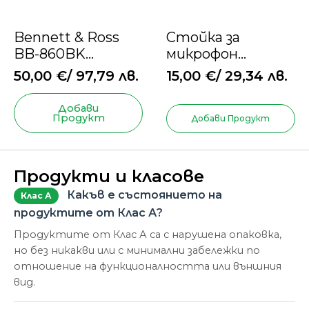
Bennett & Ross
Стойка за
BB-860BK
микрофон
Blackmore
Pronomic MS-116
50,00
€
/ 97,79 лв.
15,00
€
/ 29,34 лв.
Bluetooth
високоговорител,
Добави
Продукт
черен
Добави Продукт
Продукти и класове
Какъв е състоянието на
Клас А
продуктите от Клас А?
Продуктите от Клас А са с нарушена опаковка,
но без никакви или с минимални забележки по
отношение на функционалността или външния
вид.