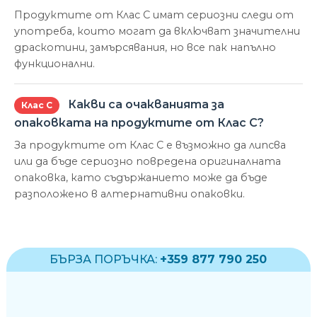
Продуктите от Клас С имат сериозни следи от
употреба, които могат да включват значителни
драскотини, замърсявания, но все пак напълно
функционални.
Какви са очакванията за
Клас С
опаковката на продуктите от Клас С?
За продуктите от Клас С е възможно да липсва
или да бъде сериозно повредена оригиналната
опаковка, като съдържанието може да бъде
разположено в алтернативни опаковки.
БЪРЗА ПОРЪЧКА:
+359 877 790 250