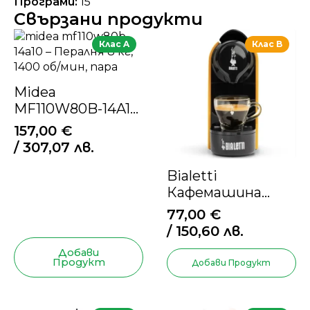
Програми:
15
Свързани продукти
Клас A
Клас B
Midea
MF110W80B-14A10
– Пералня 8 кг,
157,00
€
1400 об/мин, пара
/ 307,07 лв.
Bialetti
Кафемашина
Gioia
77,00
€
/ 150,60 лв.
Добави
Продукт
Добави Продукт