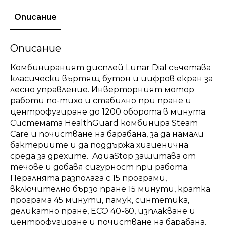
Описание
Описание
Комбинираният дисплей Lunar Dial съчетава
класически въртящ бутон и цифров екран за
лесно управление. Инверторният мотор
работи по-тихо и стабилно при пране и
центрофугиране до 1200 оборота в минута.
Системата HealthGuard комбинира Steam
Care и почистване на барабана, за да намали
бактериите и да поддържа хигиенична
среда за дрехите. AquaStop защитава от
течове и добавя сигурност при работа.
Пералнята разполага с 15 програми,
включително бързо пране 15 минути, кратка
програма 45 минути, памук, синтетика,
деликатно пране, ECO 40-60, изплакване и
центрофугиране и почистване на барабана.