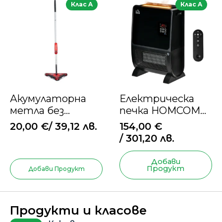
Клас A
Клас A
Акумулаторна
Електрическа
метла без
печка HOMCOM
торбичка
2in1 с
20,00
€
/ 39,12 лв.
154,00
€
овлажнител
/ 301,20 лв.
Добави
Продукт
Добави Продукт
Продукти и класове