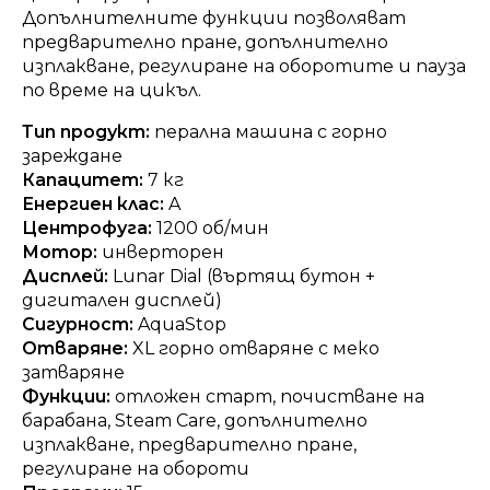
Допълнителните функции позволяват
предварително пране, допълнително
изплакване, регулиране на оборотите и пауза
по време на цикъл.
Тип продукт:
перална машина с горно
зареждане
Капацитет:
7 кг
Енергиен клас:
A
Центрофуга:
1200 об/мин
Мотор:
инверторен
Дисплей:
Lunar Dial (въртящ бутон +
дигитален дисплей)
Сигурност:
AquaStop
Отваряне:
XL горно отваряне с меко
затваряне
Функции:
отложен старт, почистване на
барабана, Steam Care, допълнително
изплакване, предварително пране,
регулиране на обороти