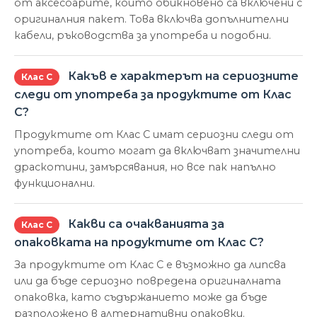
от аксесоарите, които обикновено са включени с
оригиналния пакет. Това включва допълнителни
кабели, ръководства за употреба и подобни.
Какъв е характерът на сериозните
Клас С
следи от употреба за продуктите от Клас
С?
Продуктите от Клас С имат сериозни следи от
употреба, които могат да включват значителни
драскотини, замърсявания, но все пак напълно
функционални.
Какви са очакванията за
Клас С
опаковката на продуктите от Клас С?
За продуктите от Клас С е възможно да липсва
или да бъде сериозно повредена оригиналната
опаковка, като съдържанието може да бъде
разположено в алтернативни опаковки.