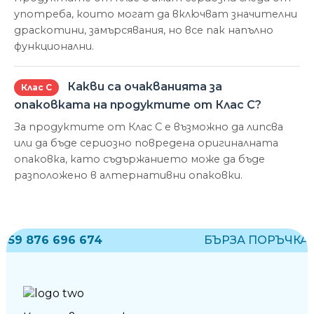
употреба, които могат да включват значителни
драскотини, замърсявания, но все пак напълно
функционални.
Какви са очакванията за
Клас С
опаковката на продуктите от Клас С?
За продуктите от Клас С е възможно да липсва
или да бъде сериозно повредена оригиналната
опаковка, като съдържанието може да бъде
разположено в алтернативни опаковки.
59 876 696 674
БЪРЗА ПОРЪЧКА:
+