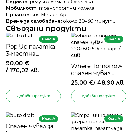
Седалка:
регулируема с облегалка
Мобилност:
транспортни колела
Приложение:
Merach App
Време за сглобяване:
около 20–30 минути
Свързани продукти
Клас A
Клас A
Pop Up палатка –
3-местна
палатка с двойна
90,00
€
Where Tomorrow
врата
/ 176,02 лв.
спален чувал
220x80x50cm
25,00
€
/ 48,90 лв.
кари/сив
Добави Продукт
Добави Продукт
Клас A
Клас A
Спален чувал за