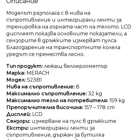
Описание
Моделът разполага с 8 нива на
съпротивление и интегрирани ленти за
тренировка на горната част на тялото. LCD
дисплеят показва основните показатели, а
сензорите в дръжките измерват пулса.
Благодарение на транспортните колела
уредът се премества лесно.
Тип продукт:
лежащ велоергометър
Марка:
MERACH
Модел:
S23B1
Нива на съпротивление:
8
Максимално съпротивление:
32 kg
Максимално тегло на потребителя:
159 kg
Препоръчителна височина:
157 – 178 cm
Дисплей:
LCD
Сензори:
измерване на пулс в дръжките
Екстри:
интегрирани ленти за
съпротивление, държач за бутилка