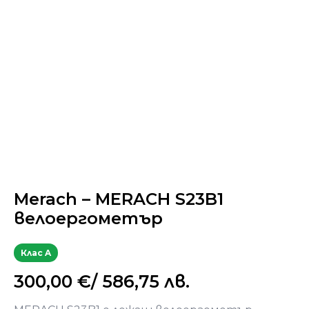
Merach – MERACH S23B1
велоергометър
Клас A
300,00
€
/ 586,75 лв.