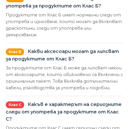
употреба за продуктите от Клас Б?
Продуктите от Клас Б имат нормални следи от
употреба и износване, които могат да включват
драскотини, следи от употреба или
замърсявания.
Какви аксесоари могат да липсват
Клас Б
за продуктите от Клас Б?
За продуктите от Клас Б може да липсват някои
от аксесоарите, които обикновено са включени с
оригиналния пакет. Това включва допълнителни
кабели, ръководства за употреба и подобни.
Какъв е характерът на сериозните
Клас С
следи от употреба за продуктите от Клас
С?
Продуктите от Клас С имат сериозни следи от