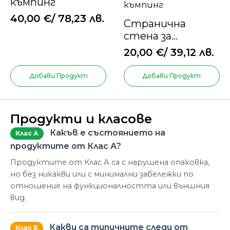
къмпинг
40,00
€
/ 78,23 лв.
Странична
стена за
градинска
20,00
€
/ 39,12 лв.
палатка, палатка
за къмпинг
Добави Продукт
Добави Продукт
Продукти и класове
Какъв е състоянието на
Клас А
продуктите от Клас А?
Продуктите от Клас А са с нарушена опаковка,
но без никакви или с минимални забележки по
отношение на функционалността или външния
вид.
Какви са типичните следи от
Клас Б