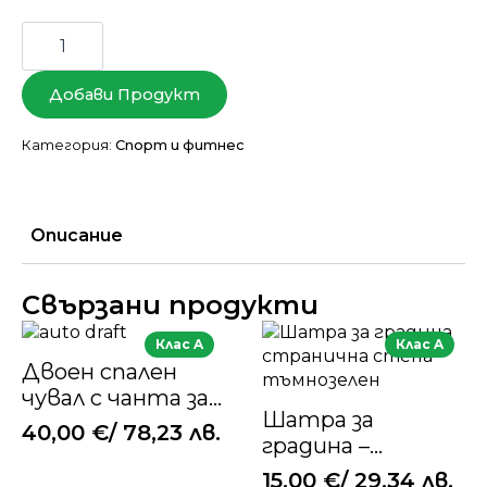
количество
за
Lumaland
Where
Добави Продукт
Tomorrow
Solozelt,
Pop-
Категория:
Спорт и фитнес
Up-
Zelt
за
1
човек,
Описание
триъгълна,
Свързани продукти
Клас A
Клас A
Двоен спален
чувал с чанта за
Шатра за
пренасяне –
40,00
€
/ 78,23 лв.
градина –
спален чувал за 2
странична
души
15,00
€
/ 29,34 лв.