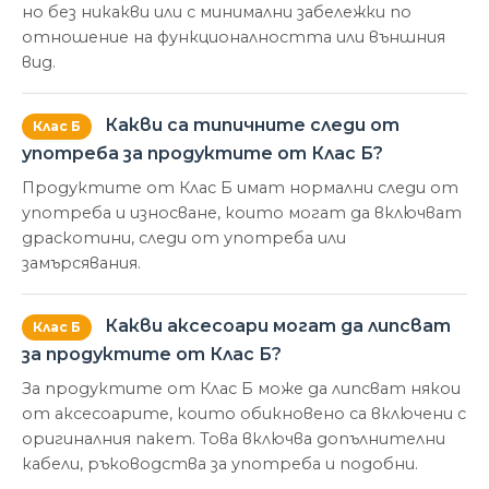
но без никакви или с минимални забележки по
отношение на функционалността или външния
вид.
Какви са типичните следи от
Клас Б
употреба за продуктите от Клас Б?
Продуктите от Клас Б имат нормални следи от
употреба и износване, които могат да включват
драскотини, следи от употреба или
замърсявания.
Какви аксесоари могат да липсват
Клас Б
за продуктите от Клас Б?
За продуктите от Клас Б може да липсват някои
от аксесоарите, които обикновено са включени с
оригиналния пакет. Това включва допълнителни
кабели, ръководства за употреба и подобни.