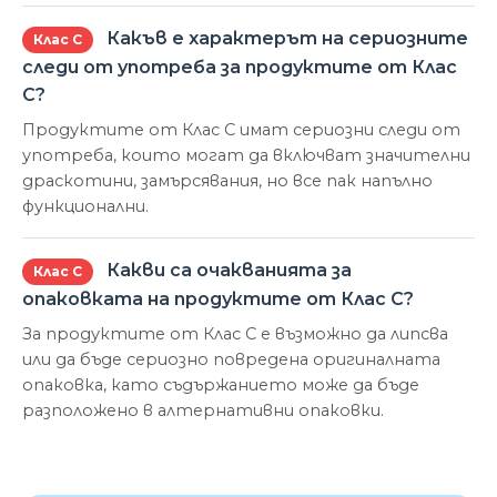
Какъв е характерът на сериозните
Клас С
следи от употреба за продуктите от Клас
С?
Продуктите от Клас С имат сериозни следи от
употреба, които могат да включват значителни
драскотини, замърсявания, но все пак напълно
функционални.
Какви са очакванията за
Клас С
опаковката на продуктите от Клас С?
За продуктите от Клас С е възможно да липсва
или да бъде сериозно повредена оригиналната
опаковка, като съдържанието може да бъде
разположено в алтернативни опаковки.