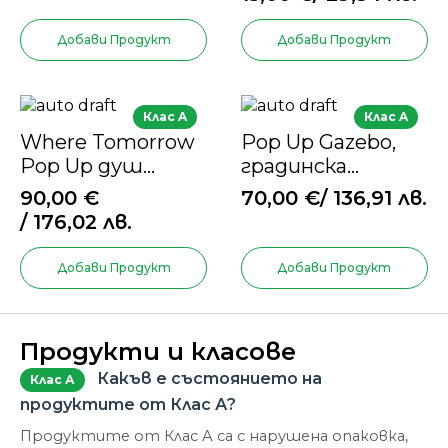
стена –
тъмнозелен
Добави Продукт
Добави Продукт
Клас A
Клас A
Where Tomorrow
Pop Up Gazebo,
Pop Up душ
градинска
кабина –
палатка, палатка
90,00
€
70,00
€
/ 136,91 лв.
155x155x220 cm –
за къмпинг
/ 176,02 лв.
кафява
Добави Продукт
Добави Продукт
Продукти и класове
Какъв е състоянието на
Клас А
продуктите от Клас А?
Продуктите от Клас А са с нарушена опаковка,