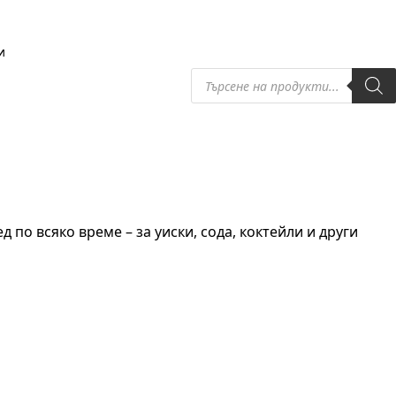
и
Products
search
д по всяко време – за уиски, сода, коктейли и други