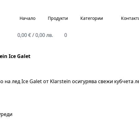
Начало
Продукти
Категории
Контакт
0,00
€
/ 0,00 лв.
0
in Ice Galet
 на лед Ice Galet от Klarstein осигурява свежи кубчета ле
уреди