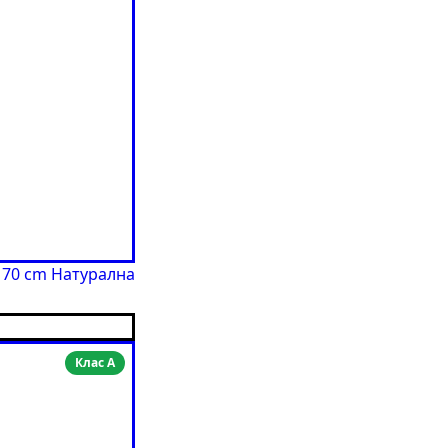
170 cm Натурална
Клас A