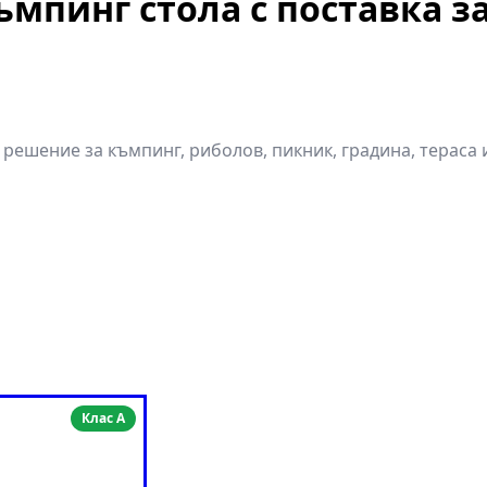
ъмпинг стола с поставка з
ешение за къмпинг, риболов, пикник, градина, тераса и
Клас A