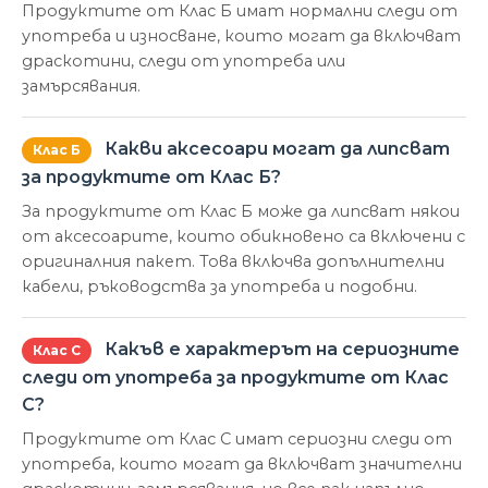
Продуктите от Клас Б имат нормални следи от
употреба и износване, които могат да включват
драскотини, следи от употреба или
замърсявания.
Какви аксесоари могат да липсват
Клас Б
за продуктите от Клас Б?
За продуктите от Клас Б може да липсват някои
от аксесоарите, които обикновено са включени с
оригиналния пакет. Това включва допълнителни
кабели, ръководства за употреба и подобни.
Какъв е характерът на сериозните
Клас С
следи от употреба за продуктите от Клас
С?
Продуктите от Клас С имат сериозни следи от
употреба, които могат да включват значителни