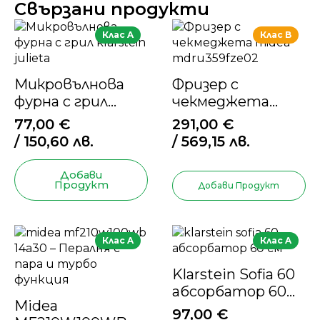
Свързани продукти
Клас A
Клас B
Микровълнова
Фризер с
фурна с грил
чекмеджета
Klarstein Julieta
Midea
77,00
€
291,00
€
MDRU359FZE02
/ 150,60 лв.
/ 569,15 лв.
Добави
Продукт
Добави Продукт
Клас A
Клас A
Klarstein Sofia 60
абсорбатор 60
Midea
см
97,00
€