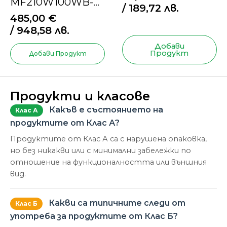
MF210W100WB-
/ 189,72 лв.
14A30 – Пералня с
485,00
€
пара и турбо
/ 948,58 лв.
функция
Добави
Продукт
Добави Продукт
Продукти и класове
Какъв е състоянието на
Клас А
продуктите от Клас А?
Продуктите от Клас А са с нарушена опаковка,
но без никакви или с минимални забележки по
отношение на функционалността или външния
вид.
Какви са типичните следи от
Клас Б
употреба за продуктите от Клас Б?