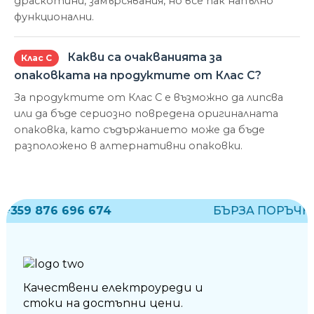
драскотини, замърсявания, но все пак напълно
функционални.
Какви са очакванията за
Клас С
опаковката на продуктите от Клас С?
За продуктите от Клас С е възможно да липсва
или да бъде сериозно повредена оригиналната
опаковка, като съдържанието може да бъде
разположено в алтернативни опаковки.
+359 876 696 674
БЪРЗА ПОРЪЧКА
Качествени електроуреди и
стоки на достъпни цени.