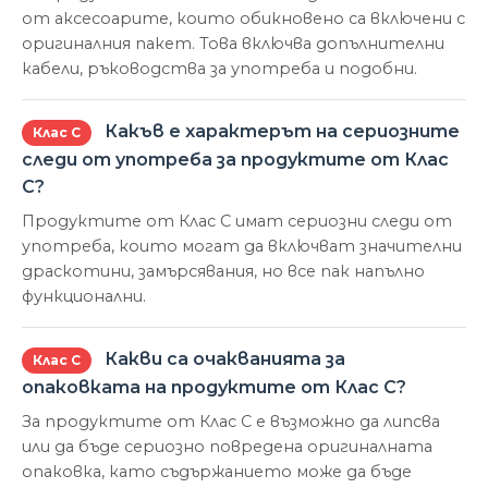
от аксесоарите, които обикновено са включени с
оригиналния пакет. Това включва допълнителни
кабели, ръководства за употреба и подобни.
Какъв е характерът на сериозните
Клас С
следи от употреба за продуктите от Клас
С?
Продуктите от Клас С имат сериозни следи от
употреба, които могат да включват значителни
драскотини, замърсявания, но все пак напълно
функционални.
Какви са очакванията за
Клас С
опаковката на продуктите от Клас С?
За продуктите от Клас С е възможно да липсва
или да бъде сериозно повредена оригиналната
опаковка, като съдържанието може да бъде