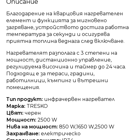
Описание
Благодарение на кварцовия нагревателен
елемент и функцията за мигновено
загряване, устройството достига работна
температура за секунди и осигурява
приятна топлина веднага след включване.
Нагревателят разполага с 3 степени на
мощност, дистанционно управление,
регулируема височина и таймер до 24 часа.
Подходящ е за тераси, градини,
работилници, къмпинг и вътрешни
помещения.
Тип продукт:
инфрачервен нагревател
Марка:
TRESKO
Цвят:
черен
Мощност:
2500 W
Нива на мощност:
850 W,1650 W,2500 W
Захранване:
електрическо