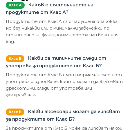
Какъв е състоянието на
Клас А
продуктите от Клас А?
Продуктите от Клас А са с нарушена опаковка,
но без никакви или с минимални забележки по
отношение на функционалността или външния
вид.
Какви са типичните следи от
Клас Б
употреба за продуктите от Клас Б?
Продуктите от Клас Б имат нормални следи от
употреба и износване, които могат да включват
драскотини, следи от употреба или
замърсявания.
Какви аксесоари могат да липсват
Клас Б
за продуктите от Клас Б?
За продуктите от Клас Б може да липсват някои