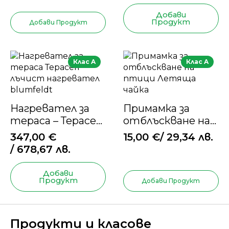
Добави
Продукт
Добави Продукт
Клас A
Клас A
Нагревател за
Примамка за
тераса – Терасен
отблъскване на
лъчист
птици –
347,00
€
15,00
€
/ 29,34 лв.
нагревател
Летяща чайка
/ 678,67 лв.
Blumfeldt
Добави
Продукт
Добави Продукт
Продукти и класове