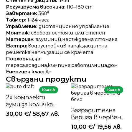
Степен на защита:
IP34
Регулируема височина:
110–180 cm
Завъртане:
360°
Таймер:
1–24 часа
Управление:
дистанционно управление
Монтаж:
свободностоящ или стенен
Материал:
алуминий,неръждаема стомана
Екстри:
водоустойчив капак,защитна
решетка,неплъзгащи се крачета
Подходящ за:
тераса,градина,къмпинг,работилница,дом
Енергиен клас:
A+
Свързани продукти
Клас A
Клас A
2x комплект
гуми за количка
Заградителна
от стомана
30,00
€
/ 58,67 лв.
верига в червено
и бяло
10,00
€
/ 19,56 лв.