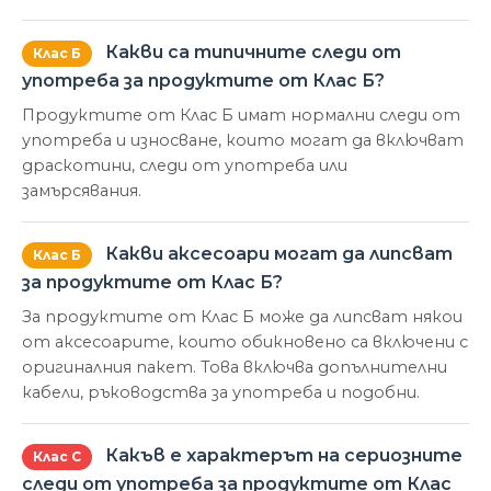
Какви са типичните следи от
Клас Б
употреба за продуктите от Клас Б?
Продуктите от Клас Б имат нормални следи от
употреба и износване, които могат да включват
драскотини, следи от употреба или
замърсявания.
Какви аксесоари могат да липсват
Клас Б
за продуктите от Клас Б?
За продуктите от Клас Б може да липсват някои
от аксесоарите, които обикновено са включени с
оригиналния пакет. Това включва допълнителни
кабели, ръководства за употреба и подобни.
Какъв е характерът на сериозните
Клас С
следи от употреба за продуктите от Клас