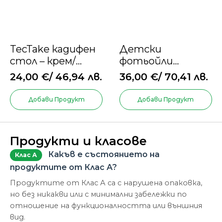
TecTake кадифен
Детски
стол – крем/
фотьойли
черен,
HOMCOM, стол
24,00
€
/ 46,94 лв.
36,00
€
/ 70,41 лв.
непрекъсната
за малко дете
облегалка,
Добави Продукт
Добави Продукт
стоманени крака
Продукти и класове
Какъв е състоянието на
Клас А
продуктите от Клас А?
Продуктите от Клас А са с нарушена опаковка,
но без никакви или с минимални забележки по
отношение на функционалността или външния
вид.