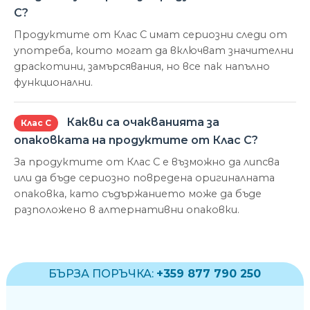
С?
Продуктите от Клас С имат сериозни следи от
употреба, които могат да включват значителни
драскотини, замърсявания, но все пак напълно
функционални.
Какви са очакванията за
Клас С
опаковката на продуктите от Клас С?
За продуктите от Клас С е възможно да липсва
или да бъде сериозно повредена оригиналната
опаковка, като съдържанието може да бъде
разположено в алтернативни опаковки.
БЪРЗА ПОРЪЧКА:
+359 877 790 250