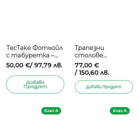
TecTake Фотьойл
Трапезни
с табуретка –
столове
букле,
MIADOMODO®
50,00
€
/ 97,79 лв.
77,00
€
скандинавски
/ 150,60 лв.
стил, крем-злато
Добави
Продукт
Добави Продукт
Клас A
Клас A