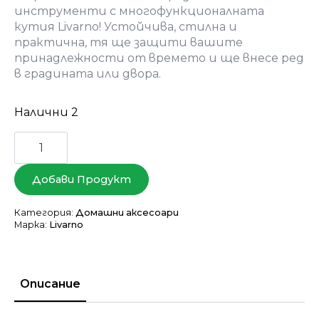
инструменти с многофункционалната
кутия Livarno! Устойчива, стилна и
практична, тя ще защити вашите
принадлежности от времето и ще внесе ред
в градината или двора.
Налични 2
количество
за
Градинска
кутия
Добави Продукт
за
съхранение
Livarno
Категория:
Домашни аксесоари
Марка:
Livarno
Описание