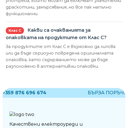
употреба, които могат да включват значителни
драскотини, замърсявания, но все пак напълно
функционални.
Какви са очакванията за
Клас С
опаковката на продуктите от Клас С?
За продуктите от Клас С е възможно да липсва
или да бъде сериозно повредена оригиналната
опаковка, като съдържанието може да бъде
разположено в алтернативни опаковки.
+359 876 696 674
БЪРЗА ПОРЪЧКА
Качествени електроуреди и