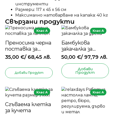
инструменти
Размери: 117 x 45 x 56 см
Максимално натоварване на капака: 40 кг
Свързани продукти
Клас A
Клас A
Преносима черна
Бамбукова
поставка за
закачалка за
лаптоп
дрехи
35,00
€
/ 68,45 лв.
50,00
€
/ 97,79 лв.
Добави
Продукт
Добави Продукт
Клас A
Клас A
Сгъваема клетка
за кучета