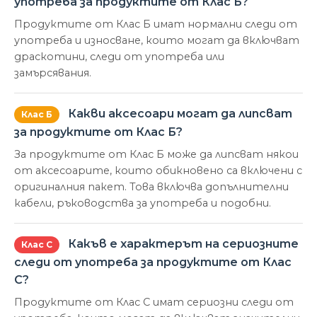
употреба за продуктите от Клас Б?
Продуктите от Клас Б имат нормални следи от
употреба и износване, които могат да включват
драскотини, следи от употреба или
замърсявания.
Какви аксесоари могат да липсват
Клас Б
за продуктите от Клас Б?
За продуктите от Клас Б може да липсват някои
от аксесоарите, които обикновено са включени с
оригиналния пакет. Това включва допълнителни
кабели, ръководства за употреба и подобни.
Какъв е характерът на сериозните
Клас С
следи от употреба за продуктите от Клас
С?
Продуктите от Клас С имат сериозни следи от