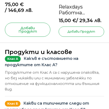
75,00
€
Relaxdays
/ 146,69 лв.
Работна
настолна лампа,
15,00
€
/ 29,34 лв.
ретро, бюро,
Добави
регулируема,
Продукт
Добави Продукт
дърво и метал
Продукти и класове
Какъв е състоянието на
Клас А
продуктите от Клас А?
Продуктите от Клас А са с нарушена опаковка,
но без никакви или с минимални забележки по
отношение на функционалността или външния
вид.
Какви са типичните следи от
Клас Б