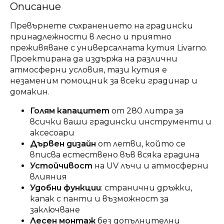
Описание
Превърнете съхранението на градински
принадлежности в лесно и приятно
преживяване с универсалната кутия Livarno.
Проектирана да издържа на различни
атмосферни условия, тази кутия е
незаменим помощник за всеки градинар и
домакин.
Голям капацитет
от 280 литра за
всички ваши градински инструменти и
аксесоари
Дървен дизайн
от летви, който се
вписва естествено във всяка градина
Устойчивост
на UV лъчи и атмосферни
влияния
Удобни функции
: странични дръжки,
капак с панти и възможност за
заключване
Лесен монтаж
без допълнителни