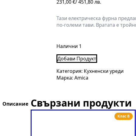
231,00
€
/ 451,80 лв.
Тази електрическа фурна предлаг
по-големи тави. Вратата е тройн
Налични 1
Добави Продукт
Категория:
Кухненски уреди
Марка:
Amica
Свързани продукти
Описание
Клас B