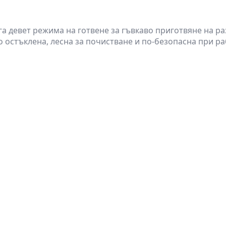
а девет режима на готвене за гъвкаво приготвяне на ра
о остъклена, лесна за почистване и по-безопасна при ра