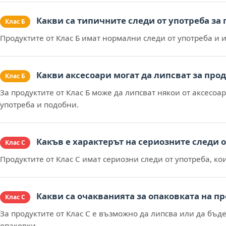
Какви са типичните следи от употреба за 
Клас Б
Продуктите от Клас Б имат нормални следи от употреба и 
Какви аксесоари могат да липсват за прод
Клас Б
За продуктите от Клас Б може да липсват някои от аксесо
употреба и подобни.
Какъв е характерът на сериозните следи от
Клас С
Продуктите от Клас С имат сериозни следи от употреба, к
Какви са очакванията за опаковката на пр
Клас С
За продуктите от Клас С е възможно да липсва или да бъ
опаковки.