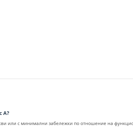
с А?
икакви или с минимални забележки по отношение на функц