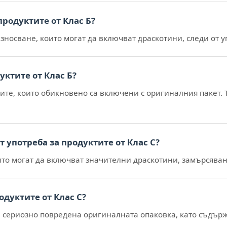
продуктите от Клас Б?
износване, които могат да включват драскотини, следи от 
уктите от Клас Б?
арите, които обикновено са включени с оригиналния пакет
 употреба за продуктите от Клас С?
оито могат да включват значителни драскотини, замърсява
одуктите от Клас С?
де сериозно повредена оригиналната опаковка, като съдъ