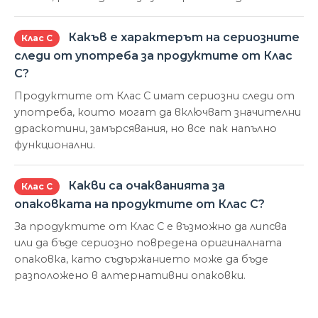
Какъв е характерът на сериозните
Клас С
следи от употреба за продуктите от Клас
С?
Продуктите от Клас С имат сериозни следи от
употреба, които могат да включват значителни
драскотини, замърсявания, но все пак напълно
функционални.
Какви са очакванията за
Клас С
опаковката на продуктите от Клас С?
За продуктите от Клас С е възможно да липсва
или да бъде сериозно повредена оригиналната
опаковка, като съдържанието може да бъде
разположено в алтернативни опаковки.