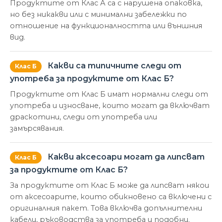
Продуктите от Клас А са с нарушена опаковка,
но без никакви или с минимални забележки по
отношение на функционалността или външния
вид.
Какви са типичните следи от
Клас Б
употреба за продуктите от Клас Б?
Продуктите от Клас Б имат нормални следи от
употреба и износване, които могат да включват
драскотини, следи от употреба или
замърсявания.
Какви аксесоари могат да липсват
Клас Б
за продуктите от Клас Б?
За продуктите от Клас Б може да липсват някои
от аксесоарите, които обикновено са включени с
оригиналния пакет. Това включва допълнителни
кабели, ръководства за употреба и подобни.