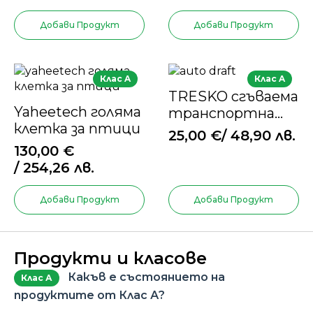
и котки
Добави Продукт
Добави Продукт
Клас A
Клас A
TRESKO сгъваема
Yaheetech голяма
транспортна
клетка за птици
клетка за кучета
25,00
€
/ 48,90 лв.
и котки –
130,00
€
червена
/ 254,26 лв.
Добави Продукт
Добави Продукт
Продукти и класове
Какъв е състоянието на
Клас А
продуктите от Клас А?