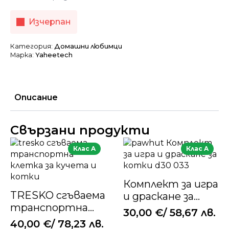
Изчерпан
Категория:
Домашни любимци
Марка:
Yaheetech
Описание
Свързани продукти
Клас A
Клас A
Комплект за игра
TRESKO сгъваема
и драскане за
транспортна
котки
30,00
€
/ 58,67 лв.
клетка за кучета
40,00
€
/ 78,23 лв.