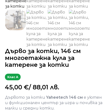
Дърво за котки, 146 см
многоетажна кула за
катерене за котки
Клас A
45,00
€
/ 88,01 лв.
Дървото за котки
Yaheetech 146 см
е уютен
и функционален център за игра и почивка за
малки и средни котки.