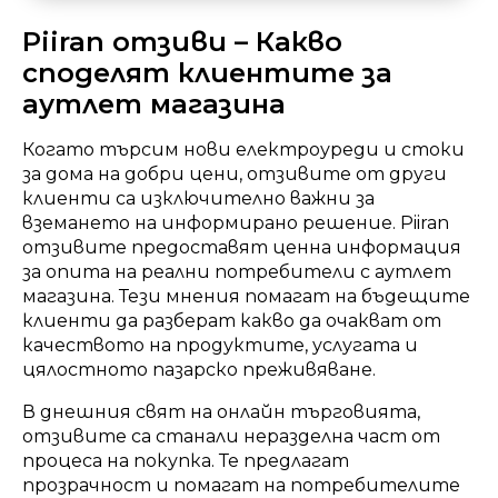
Piiran отзиви – Какво
споделят клиентите за
аутлет магазина
Когато търсим нови електроуреди и стоки
за дома на добри цени, отзивите от други
клиенти са изключително важни за
вземането на информирано решение. Piiran
отзивите предоставят ценна информация
за опита на реални потребители с аутлет
магазина. Тези мнения помагат на бъдещите
клиенти да разберат какво да очакват от
качеството на продуктите, услугата и
цялостното пазарско преживяване.
В днешния свят на онлайн търговията,
отзивите са станали неразделна част от
процеса на покупка. Те предлагат
прозрачност и помагат на потребителите