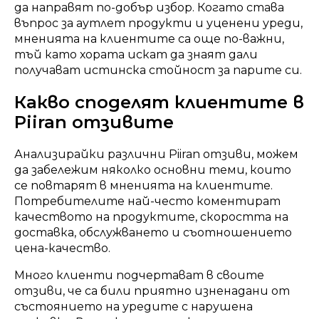
да направят по-добър избор. Когато става
въпрос за аутлет продукти и уценени уреди,
мненията на клиентите са още по-важни,
тъй като хората искат да знаят дали
получават истинска стойност за парите си.
Какво споделят клиентите в
Piiran отзивите
Анализирайки различни Piiran отзиви, можем
да забележим няколко основни теми, които
се повтарят в мненията на клиентите.
Потребителите най-често коментират
качеството на продуктите, скоростта на
доставка, обслужването и съотношението
цена-качество.
Много клиенти подчертават в своите
отзиви, че са били приятно изненадани от
състоянието на уредите с нарушена