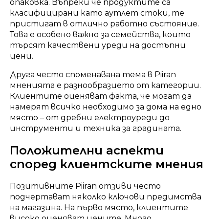
опаковка. Въпреки че продуктите са
класифицирани като аутлет стоки, те
пристигат в отлично работно състояние.
Това е особено важно за семейства, които
търсят качествени уреди на достъпни
цени.
Друга често споменавана тема в Piiran
мненията е разнообразието от категории.
Клиентите оценяват факта, че могат да
намерят всичко необходимо за дома на едно
място – от дребни електроуреди до
инструменти и техника за градината.
Положителни аспекти
според клиентските мнения
Позитивните Piiran отзиви често
подчертават няколко ключови предимства
на магазина. На първо място, клиентите
високо оценяват цените. Много