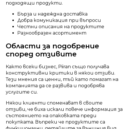
подходящи продукти.
Бърза и надеждна доставка
Добра комуникация при въпроси
Честни описания на продуктите
Разнообразен асортимент
Области за подобрение
според отзивите
Както всеки бизнес, Piiran също получава
конструктивни критики в някои отзиви.
Тези мнения са ценни, тъй като помагат на
компанията да се развива и подобрява
услугите си.
Някои клиенти споменават в своите
отзиви, че биха искали повече информация за
състоянието на опаковката преди
покупката. Въпреки че продуктите са
функционални, детайлите за външния вид