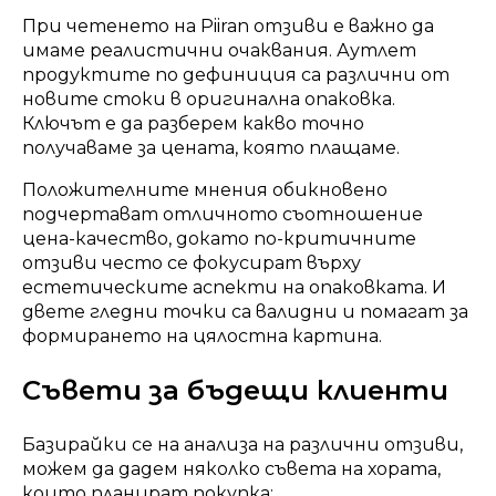
При четенето на Piiran отзиви е важно да
имаме реалистични очаквания. Аутлет
продуктите по дефиниция са различни от
новите стоки в оригинална опаковка.
Ключът е да разберем какво точно
получаваме за цената, която плащаме.
Положителните мнения обикновено
подчертават отличното съотношение
цена-качество, докато по-критичните
отзиви често се фокусират върху
естетическите аспекти на опаковката. И
двете гледни точки са валидни и помагат за
формирането на цялостна картина.
Съвети за бъдещи клиенти
Базирайки се на анализа на различни отзиви,
можем да дадем няколко съвета на хората,
които планират покупка: