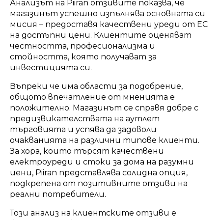
Анализът на Piiran отзивите показва, че
магазинът успешно изпълнява основната си
мисия – предоставя качествени уреди от ЕС
на достъпни цени. Клиентите оценяват
честността, професионализма и
стойността, която получават за
инвестицията си.
Въпреки че има области за подобрение,
общото впечатление от мненията е
положително. Магазинът се справя добре с
предизвикателствата на аутлет
търговията и успява да задоволи
очакванията на различни типове клиенти.
За хора, които търсят качествени
електроуреди и стоки за дома на разумни
цени, Piiran представлява солидна опция,
подкрепена от позитивните отзиви на
реални потребители.
Този анализ на клиентските отзиви е