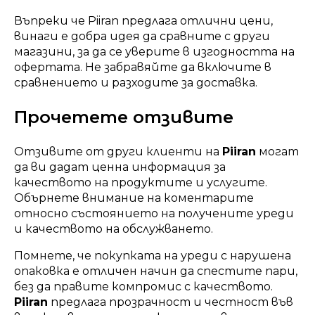
Въпреки че Piiran предлага отлични цени,
винаги е добра идея да сравните с други
магазини, за да се уверите в изгодността на
офертата. Не забравяйте да включите в
сравнението и разходите за доставка.
Прочетете отзивите
Отзивите от други клиенти на
Piiran
могат
да ви дадат ценна информация за
качеството на продуктите и услугите.
Обърнете внимание на коментарите
относно състоянието на получените уреди
и качеството на обслужването.
Помнете, че покупката на уреди с нарушена
опаковка е отличен начин да спестите пари,
без да правите компромис с качеството.
Piiran
предлага прозрачност и честност във