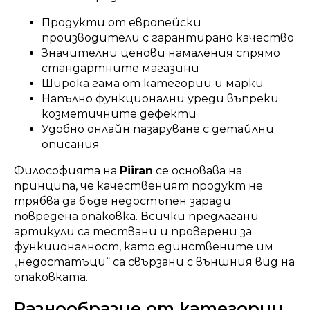
Продукти от европейски
производители с гарантирано качество
Значителни ценови намаления спрямо
стандартните магазини
Широка гама от категории и марки
Напълно функционални уреди въпреки
козметичните дефекти
Удобно онлайн пазаруване с детайлни
описания
Философията на
Piiran
се основава на
принципа, че качественият продукт не
трябва да бъде недостъпен заради
повредена опаковка. Всички предлагани
артикули са тествани и проверени за
функционалност, като единствените им
„недостатъци“ са свързани с външния вид на
опаковката.
Разнообразие от категории