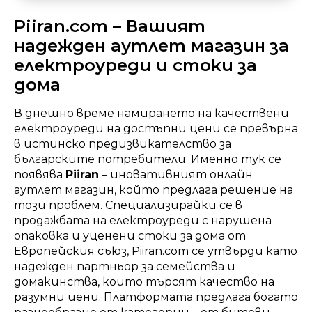
Piiran.com – Вашият
надежден аутлет магазин за
електроуреди и стоки за
дома
В днешно време намирането на качествени
електроуреди на достъпни цени се превърна
в истинско предизвикателство за
българските потребители. Именно тук се
появява
Piiran
– иновативният онлайн
аутлет магазин, който предлага решение на
този проблем. Специализирайки се в
продажбата на електроуреди с нарушена
опаковка и уценени стоки за дома от
Европейския съюз, Piiran.com се утвърди като
надежден партньор за семейства и
домакинства, които търсят качество на
разумни цени. Платформата предлага богато