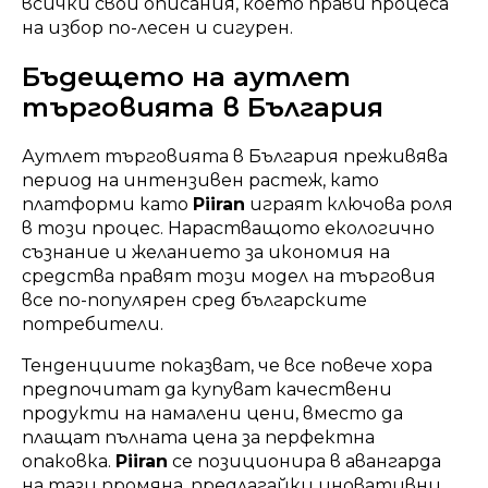
всички свои описания, което прави процеса
на избор по-лесен и сигурен.
Бъдещето на аутлет
търговията в България
Аутлет търговията в България преживява
период на интензивен растеж, като
платформи като
Piiran
играят ключова роля
в този процес. Нарастващото екологично
съзнание и желанието за икономия на
средства правят този модел на търговия
все по-популярен сред българските
потребители.
Тенденциите показват, че все повече хора
предпочитат да купуват качествени
продукти на намалени цени, вместо да
плащат пълната цена за перфектна
опаковка.
Piiran
се позиционира в авангарда
на тази промяна, предлагайки иновативни