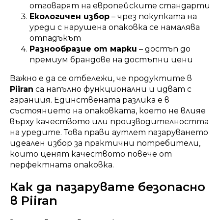
отговарят на европейските стандарти
Екологичен избор
– чрез покупката на
уреди с нарушена опаковка се намалява
отпадъкът
Разнообразие от марки
– достъп до
премиум брандове на достъпни цени
Важно е да се отбележи, че продуктите в
Piiran
са напълно функционални и идват с
гаранция. Единствената разлика е в
състоянието на опаковката, което не влияе
върху качеството или производителността
на уредите. Това прави аутлет пазаруването
идеален избор за практични потребители,
които ценят качеството повече от
перфектната опаковка.
Как да пазарувате безопасно
в Piiran