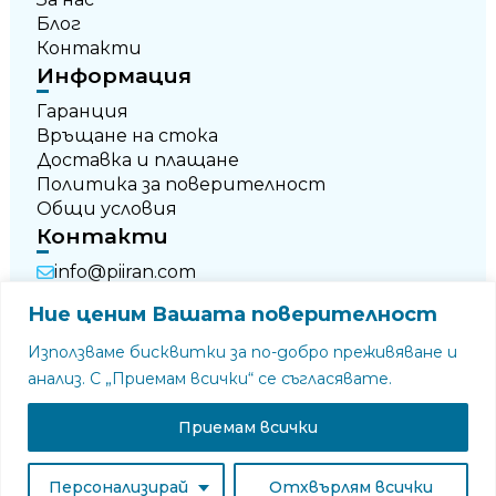
Блог
Контакти
Информация
Гаранция
Връщане на стока
Доставка и плащане
Политика за поверителност
Общи условия
Контакти
info@piiran.com
+359 876 696 674
Ние ценим Вашата поверителност
+359 877 790 250
Използваме бисквитки за по-добро преживяване и
анализ. С „Приемам всички“ се съгласявате.
Приемам всички
© Всички права запазени
Персонализирай
Отхвърлям всички