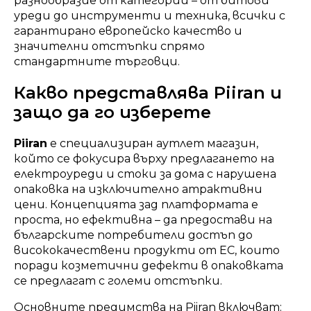
разнообразие от категории – от битови
уреди до инструменти и техника, всички с
гарантирано европейско качество и
значителни отстъпки спрямо
стандартните търговци.
Какво представлява Piiran и
защо да го изберете
Piiran
е специализиран аутлет магазин,
който се фокусира върху предлагането на
електроуреди и стоки за дома с нарушена
опаковка на изключително атрактивни
цени. Концепцията зад платформата е
проста, но ефективна – да предостави на
българските потребители достъп до
висококачествени продукти от ЕС, които
поради козметични дефекти в опаковката
се предлагат с големи отстъпки.
Основните предимства на Piiran включват: