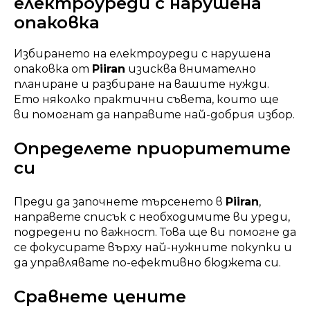
електроуреди с нарушена
опаковка
Избирането на електроуреди с нарушена
опаковка от
Piiran
изисква внимателно
планиране и разбиране на вашите нужди.
Ето няколко практични съвета, които ще
ви помогнат да направите най-добрия избор.
Определете приоритетите
си
Преди да започнете търсенето в
Piiran
,
направете списък с необходимите ви уреди,
подредени по важност. Това ще ви помогне да
се фокусирате върху най-нужните покупки и
да управлявате по-ефективно бюджета си.
Сравнете цените