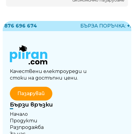
876 696 674
БЪРЗА ПОРЪЧКА:
+359
Качествени електроуреди и
стоки на достъпни цени.
Пазарувай
Бързи връзки
Начало
Продукти
Разпродажба
За нас