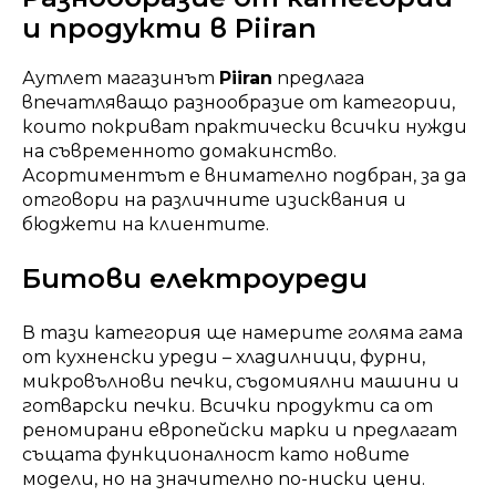
и продукти в Piiran
Аутлет магазинът
Piiran
предлага
впечатляващо разнообразие от категории,
които покриват практически всички нужди
на съвременното домакинство.
Асортиментът е внимателно подбран, за да
отговори на различните изисквания и
бюджети на клиентите.
Битови електроуреди
В тази категория ще намерите голяма гама
от кухненски уреди – хладилници, фурни,
микровълнови печки, съдомиялни машини и
готварски печки. Всички продукти са от
реномирани европейски марки и предлагат
същата функционалност като новите
модели, но на значително по-ниски цени.