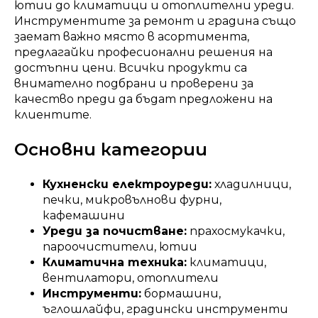
ютии до климатици и отоплителни уреди.
Инструментите за ремонт и градина също
заемат важно място в асортимента,
предлагайки професионални решения на
достъпни цени. Всички продукти са
внимателно подбрани и проверени за
качество преди да бъдат предложени на
клиентите.
Основни категории
Кухненски електроуреди:
хладилници,
печки, микровълнови фурни,
кафемашини
Уреди за почистване:
прахосмукачки,
пароочистители, ютии
Климатична техника:
климатици,
вентилатори, отоплители
Инструменти:
бормашини,
ъглошлайфи, градински инструменти