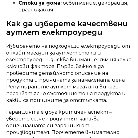
Стоки за дома:
осветление, декорация,
организация
Как да изберете качествени
аутлет електроуреди
Избирането на подходящи електроуреди от
онлайн магазин за аутлет стоки и
електроуреди изисква внимание към няколко
ключови фактора. Първо, важно е да
проверите детайлното описание на
продукта и причината за намалената цена.
Репутираните аутлет магазини винаги
посочват ясно състоянието на продукта и
какви са причините за отстъпката.
Гаранцията е друг критичен аспект –
уверете се, че продуктът запазва
оригиналната си гаранция от
производителя. Прочетете внимателно