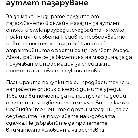
аутлет пазаруване
За да максимизирате ползите от
пазаруването в онлайн магазин за аутлет
стоки и електроуреди, следвайте няколко
практични съвета. Редовно проверявайте
новите постъпления, тъй като най-
атрактивните оферти се изчерпват бързо.
Абонирайте се за бюлетина на магазина, за да
получавате информация за специални
промоции и нови продукти първи.
Планирайте покупките си предварително и
направете списък с необходимите уреди.
Това ще ви помогне да не пропускате добри
оферти и да избегнете импулсивни покупки.
Сравнявайте цените с други магазини, за да
се уверите, че получавате най-добрата
сделка. Не забравяйте да прочетете
внимателно условията за доставка