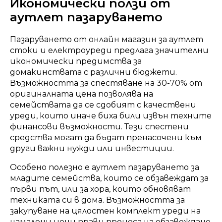
Икономически ползи от
аутлет пазаруването
Пазаруването от онлайн магазин за аутлет
стоки и електроуреди предлага значителни
икономически предимства за
домакинствата с различни бюджети.
Възможността за спестяване на 30-70% от
оригиналната цена позволява на
семействата да се сдобият с качествени
уреди, които иначе биха били извън техните
финансови възможности. Тези спестени
средства могат да бъдат пренасочени към
други важни нужди или инвестиции.
Особено полезно е аутлет пазаруването за
младите семейства, които се обзавеждат за
първи път, или за хора, които обновяват
техниката си в дома. Възможността за
закупуване на цялостен комплект уреди на
намалени цени прави процеса на обзавеждане