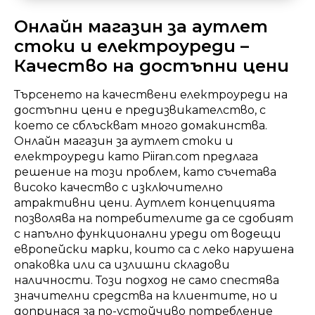
Онлайн магазин за аутлет
стоки и електроуреди –
Качество на достъпни цени
Търсенето на качествени електроуреди на
достъпни цени е предизвикателство, с
което се сблъскват много домакинства.
Онлайн магазин за аутлет стоки и
електроуреди като Piiran.com предлага
решение на този проблем, като съчетава
високо качество с изключително
атрактивни цени. Аутлет концепцията
позволява на потребителите да се сдобият
с напълно функционални уреди от водещи
европейски марки, които са с леко нарушена
опаковка или са излишни складови
наличности. Този подход не само спестява
значителни средства на клиентите, но и
допринася за по-устойчиво потребление