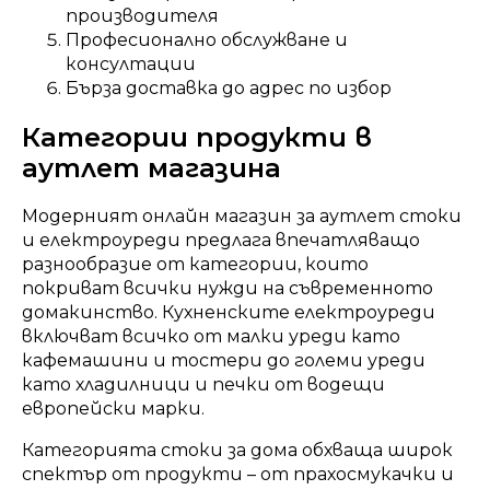
производителя
Професионално обслужване и
консултации
Бърза доставка до адрес по избор
Категории продукти в
аутлет магазина
Модерният онлайн магазин за аутлет стоки
и електроуреди предлага впечатляващо
разнообразие от категории, които
покриват всички нужди на съвременното
домакинство. Кухненските електроуреди
включват всичко от малки уреди като
кафемашини и тостери до големи уреди
като хладилници и печки от водещи
европейски марки.
Категорията стоки за дома обхваща широк
спектър от продукти – от прахосмукачки и