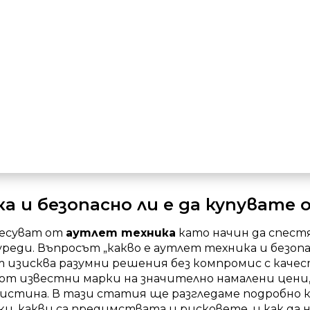
а и безопасно ли е да купувате
ресуват от
аутлет техника
като начин да спест
еди. Въпросът „какво е аутлет техника и безопас
 изисква разумни решения без компромис с каче
 известни марки на значително намалени цени, н
де истина. В тази статия ще разгледаме подробно
и, какви са предимствата и рисковете, и как да 