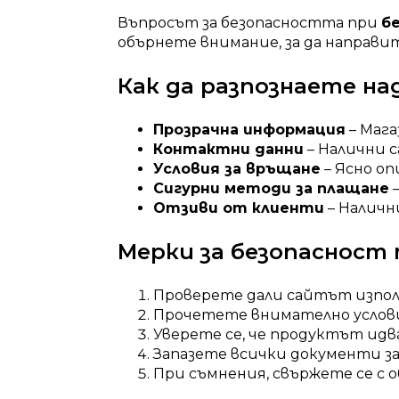
Въпросът за безопасността при
б
обърнете внимание, за да направит
Как да разпознаете н
Прозрачна информация
– Мага
Контактни данни
– Налични с
Условия за връщане
– Ясно о
Сигурни методи за плащане
–
Отзиви от клиенти
– Наличн
Мерки за безопасност 
Проверете дали сайтът използв
Прочетете внимателно услови
Уверете се, че продуктът идв
Запазете всички документи з
При съмнения, свържете се с 