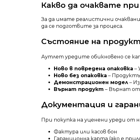
Какво да очаквате при
За да имате реалистични очаквания
да се подготвите за процеса.
Състояние на продук
Аутлет уредите обикновено се ка
Ново в повредена опаковка
– 
Ново без опаковка
– Продуктът
Демонстрационен модел
– И
Върнат продукт
– Върнат от
Документация и гаран
При покупка на уценени уреди от 
Фактура или касов бон
Гаранционна карта (ако е при