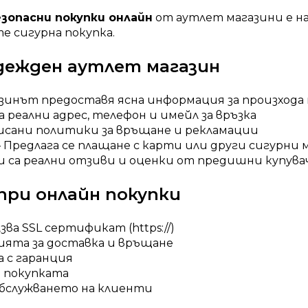
езопасни покупки онлайн
от аутлет магазини е на
е сигурна покупка.
адежден аутлет магазин
зинът предоставя ясна информация за произхода
а реални адрес, телефон и имейл за връзка
писани политики за връщане и рекламации
 Предлага се плащане с карти или други сигурни
и са реални отзиви и оценки от предишни купува
при онлайн покупки
а SSL сертификат (https://)
ята за доставка и връщане
а с гаранция
а покупката
обслужването на клиенти