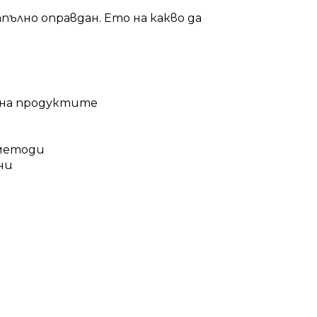
пълно оправдан. Ето на какво да
 на продуктите
 методи
чи