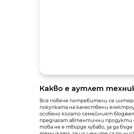
Какво е аутлет техник
Все повече потребители се инте
покупката на качествени електроур
особено когато семейният бюджет
предлагат автентични продукти от
това не е твърде хубаво, за да бъ
техниката, защо цените са по-ниск