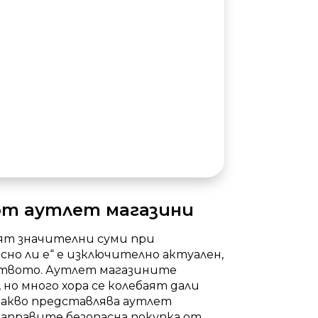
 от аутлет магазини
ят значителни суми при
но ли е“ е изключително актуален,
ството. Аутлет магазините
о много хора се колебаят дали
 какво представлява аутлет
направите безопасна покупка от