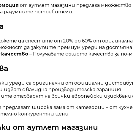
омоция
от аутлет магазини предлага множество
за разумните потребители.
а
ожете да спестите от 20% до 60% от оригинална
можност да закупите премиум уреди на достъпна
-качество
– Получавате същото качество за по-м
ва
чки уреди са оригинални от официални дистриб
 идват с валидна производителска гаранция
дите отговарят на всички европейски изисквания
m предлагат широка гама от категории – от кухн
чително конкурентни цени.
пки от аутлет магазини