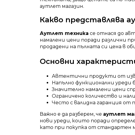
аутлет магазин.
Какво представлява 
Аутлет техника
се отнася до ав
намалени цени поради различни пр
продадени на пълната си цена в о
Основни характерист
Автентични продукти от из
Напълно функционални уреди 
Значително намалени цени с
Ограничено количество и нал
Често с валидна гаранция от
Важно е да разберем, че
аутлет ма
нови уреди, които поради определ
като при покупка от стандартен м