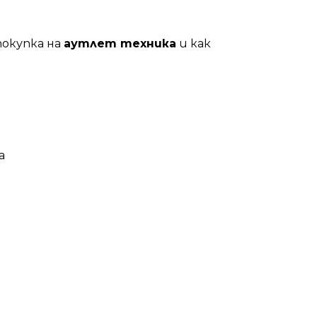
покупка на
аутлет техника
и как
а