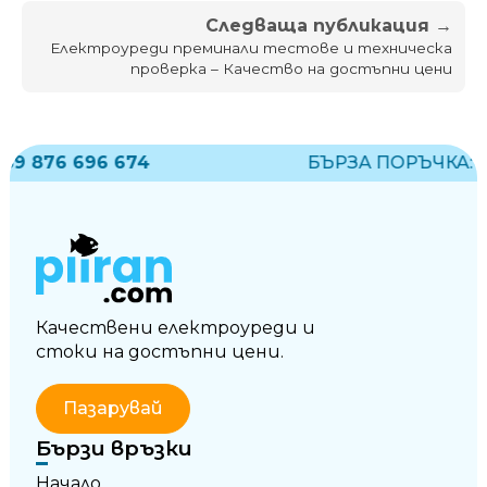
Следваща публикация →
Електроуреди преминали тестове и техническа
проверка – Качество на достъпни цени
9 876 696 674
БЪРЗА ПОРЪЧКА:
+35
Качествени електроуреди и
стоки на достъпни цени.
Пазарувай
Бързи връзки
Начало