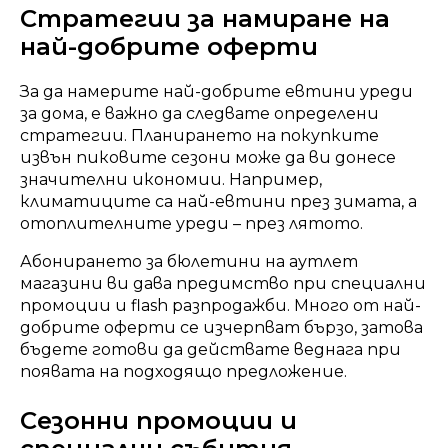
Стратегии за намиране на
най-добрите оферти
За да намерите най-добрите евтини уреди
за дома, е важно да следвате определени
стратегии. Планирането на покупките
извън пиковите сезони може да ви донесе
значителни икономии. Например,
климатиците са най-евтини през зимата, а
отоплителните уреди – през лятото.
Абонирането за бюлетини на аутлет
магазини ви дава предимство при специални
промоции и flash разпродажби. Много от най-
добрите оферти се изчерпват бързо, затова
бъдете готови да действате веднага при
появата на подходящо предложение.
Сезонни промоции и