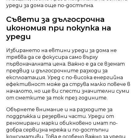
уреди за дома още по-достъпна.
Съвети за дългосрочна
икономия при покупка на
уреди
Избирането на евтини уреди за дома не
трябва да се фокусира само върху
първоначалната цена. Важно е да се вземат
предвид и дългосрочните разходи за
експлоатация. Уред с по-висока енергийна
ефективност може да струва малко повече в
началото, но ще ви спести значителни суми
от сметките за ток през годините.
Обърнете внимание и на разходите за
поддръжка и резервни части. Уреди от
реномирани марки обикновено имат по-
добра сервизна мрежа и по-достъпни
консумативи. Това е особено важно за уреди