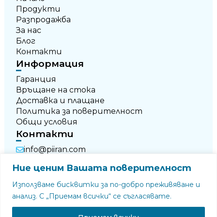
Продукти
Разпродажба
За нас
Блог
Контакти
Информация
Гаранция
Връщане на стока
Доставка и плащане
Политика за поверителност
Общи условия
Контакти
info@piiran.com
+359 876 696 674
Ние ценим Вашата поверителност
+359 877 790 250
Използваме бисквитки за по-добро преживяване и
анализ. С „Приемам всички“ се съгласявате.