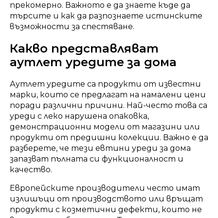
прекомерно. Важното е да знаете къде да
търсите и как да разпознаете истинските
възможности за спестяване.
Какво представляват
аутлет уредите за дома
Аутлет уредите са продукти от известни
марки, които се предлагат на намалени цени
поради различни причини. Най-често това са
уреди с леко нарушена опаковка,
демонстрационни модели от магазини или
продукти от предишни колекции. Важно е да
разберете, че тези евтини уреди за дома
запазват пълната си функционалност и
качество.
Европейските производители често имат
излишъци от производството или връщат
продукти с козметични дефекти, които не