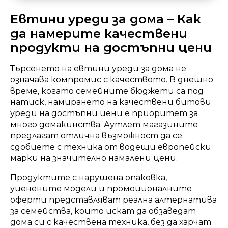
Евтини уреди за дома – Как
да намерите качествени
продукти на достъпни цени
Търсенето на евтини уреди за дома не
означава компромис с качеството. В днешно
време, когато семейните бюджети са под
натиск, намирането на качествени битови
уреди на достъпни цени е приоритет за
много домакинства. Аутлет магазините
предлагат отлична възможност да се
сдобиете с техника от водещи европейски
марки на значително намалени цени.
Продуктите с нарушена опаковка,
уценените модели и промоционалните
оферти представляват реална алтернатива
за семейства, които искат да обзаведат
дома си с качествена техника, без да харчат