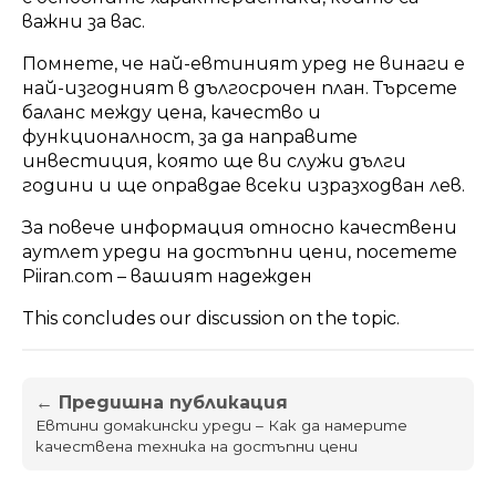
важни за вас.
Помнете, че най-евтиният уред не винаги е
най-изгодният в дългосрочен план. Търсете
баланс между цена, качество и
функционалност, за да направите
инвестиция, която ще ви служи дълги
години и ще оправдае всеки изразходван лев.
За повече информация относно качествени
аутлет уреди на достъпни цени, посетете
Piiran.com
– вашият надежден
This concludes our discussion on the topic.
← Предишна публикация
Евтини домакински уреди – Как да намерите
качествена техника на достъпни цени