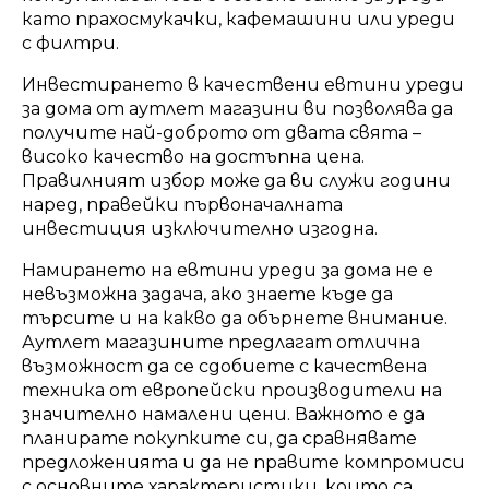
като прахосмукачки, кафемашини или уреди
с филтри.
Инвестирането в качествени евтини уреди
за дома от аутлет магазини ви позволява да
получите най-доброто от двата свята –
високо качество на достъпна цена.
Правилният избор може да ви служи години
наред, правейки първоначалната
инвестиция изключително изгодна.
Намирането на евтини уреди за дома не е
невъзможна задача, ако знаете къде да
търсите и на какво да обърнете внимание.
Аутлет магазините предлагат отлична
възможност да се сдобиете с качествена
техника от европейски производители на
значително намалени цени. Важното е да
планирате покупките си, да сравнявате
предложенията и да не правите компромиси
с основните характеристики, които са