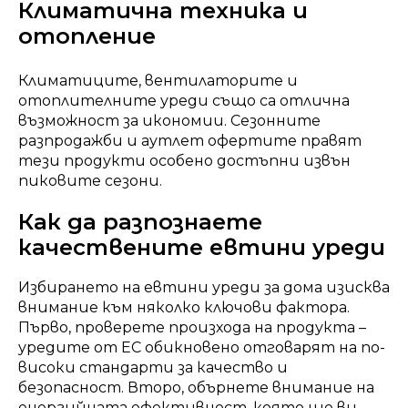
Климатична техника и
отопление
Климатиците, вентилаторите и
отоплителните уреди също са отлична
възможност за икономии. Сезонните
разпродажби и аутлет офертите правят
тези продукти особено достъпни извън
пиковите сезони.
Как да разпознаете
качествените евтини уреди
Избирането на евтини уреди за дома изисква
внимание към няколко ключови фактора.
Първо, проверете произхода на продукта –
уредите от ЕС обикновено отговарят на по-
високи стандарти за качество и
безопасност. Второ, обърнете внимание на
енергийната ефективност, която ще ви