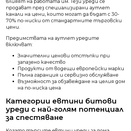
влияят на работата им. Тези уреди се
продават през специализирани аутлет
канали на цени, които могат да бъдат с 30-
70% по-ниски от стандартните търговски
цени.
Предимствата на аутлет уредите
включват:
Значителни ценови отстъпки при
запазено качество
Продукти от водещи европейски марки
Пълна гаранция и сервизно обслужване
Възможност за обзавеждане на целия дом
на по-ниска цена
Категории евтини битови
уреди с най-голям потенциал
за спестяване
Когато търсите евтини уреди за дома,