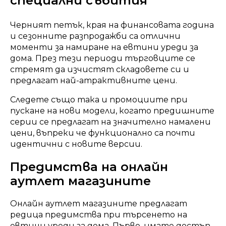
специални събития
Черният петък, края на финансовата година
и сезонните разпродажби са отлични
моменти за намиране на евтини уреди за
дома. През тези периоди търговците се
стремят да изчистят складовете си и
предлагат най-атрактивните цени.
Следете също така и промоциите при
пускане на нови модели, когато предишните
серии се предлагат на значително намалени
цени, въпреки че функционално са почти
идентични с новите версии.
Предимства на онлайн
аутлет магазините
Онлайн аутлет магазините предлагат
редица предимства при търсенето на
евтини уреди за дома. Първо, имате достъп