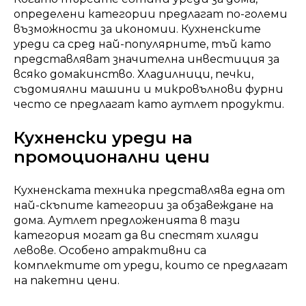
определени категории предлагат по-големи
възможности за икономии. Кухненските
уреди са сред най-популярните, тъй като
представляват значителна инвестиция за
всяко домакинство. Хладилници, печки,
съдомиялни машини и микровълнови фурни
често се предлагат като аутлет продукти.
Кухненски уреди на
промоционални цени
Кухненската техника представлява една от
най-скъпите категории за обзавеждане на
дома. Аутлет предложенията в тази
категория могат да ви спестят хиляди
левове. Особено атрактивни са
комплектите от уреди, които се предлагат
на пакетни цени.