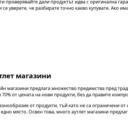
ги проверявайте дали продуктът идва с оригинална гара
се уверете, че разбирате точно какво купувате. Ако има
тлет магазини
йн магазини предлага множество предимства пред трад
 70% от цената на нови продукти, без да правите компр
знообразие от продукти, тъй като не са ограничени от 
едно място. Освен това, много аутлет магазини предла