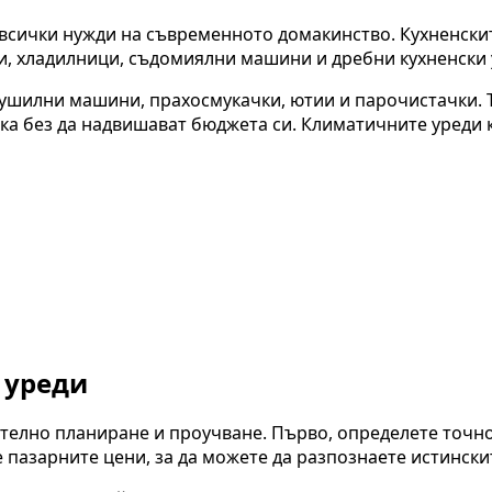
всички нужди на съвременното домакинство. Кухненскит
и, хладилници, съдомиялни машини и дребни кухненски 
 сушилни машини, прахосмукачки, ютии и парочистачки. 
ника без да надвишават бюджета си. Климатичните уреди
 уреди
елно планиране и проучване. Първо, определете точно 
 пазарните цени, за да можете да разпознаете истински