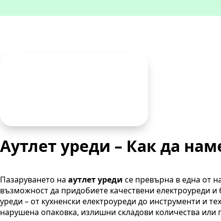
Аутлет уреди – Как да на
Пазаруването на
аутлет уреди
се превърна в една от н
възможност да придобиете качествени електроуреди и б
уреди – от кухненски електроуреди до инструменти и те
нарушена опаковка, излишни складови количества или 