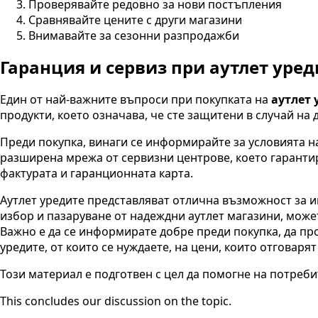
Проверявайте редовно за нови постъпления
Сравнявайте цените с други магазини
Внимавайте за сезонни разпродажби
Гаранция и сервиз при аутлет уред
Един от най-важните въпроси при покупката на
аутлет 
продукти, което означава, че сте защитени в случай на 
Преди покупка, винаги се информирайте за условията 
разширена мрежа от сервизни центрове, което гарантир
фактурата и гаранционната карта.
Аутлет уредите представляват отлична възможност за 
избор и пазаруване от надеждни аутлет магазини, може
Важно е да се информирате добре преди покупка, да пр
уредите, от които се нуждаете, на цени, които отговаря
Този материал е подготвен с цел да помогне на потреб
This concludes our discussion on the topic.