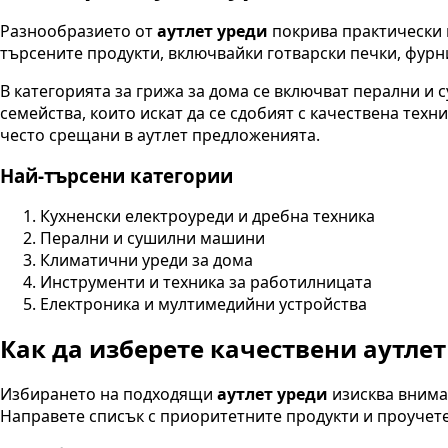
Разнообразието от
аутлет уреди
покрива практически 
търсените продукти, включвайки готварски печки, фурн
В категорията за грижа за дома се включват перални и
семейства, които искат да се сдобият с качествена тех
често срещани в аутлет предложенията.
Най-търсени категории
Кухненски електроуреди и дребна техника
Перални и сушилни машини
Климатични уреди за дома
Инструменти и техника за работилницата
Електроника и мултимедийни устройства
Как да изберете качествени аутлет
Избирането на подходящи
аутлет уреди
изисква внимат
Направете списък с приоритетните продукти и проучете