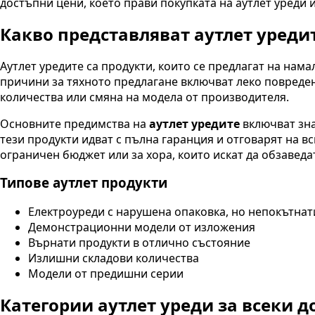
достъпни цени, което прави покупката на аутлет уреди 
Какво представляват аутлет уреди
Аутлет уредите са продукти, които се предлагат на нам
причини за тяхното предлагане включват леко повреде
количества или смяна на модела от производителя.
Основните предимства на
аутлет уредите
включват зна
тези продукти идват с пълна гаранция и отговарят на в
ограничен бюджет или за хора, които искат да обзаведа
Типове аутлет продукти
Електроуреди с нарушена опаковка, но непокътнат
Демонстрационни модели от изложения
Върнати продукти в отлично състояние
Излишни складови количества
Модели от предишни серии
Категории аутлет уреди за всеки д