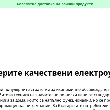
Безплатна доставка на всички продукти
мерите качествени електро
ай-популярните стратегии за икономично обзавеждане н
итова техника на значително по-ниски цени от стандар
хника за дома, които са напълно функционални, но се п
промоционални кампании. За българските потребители т