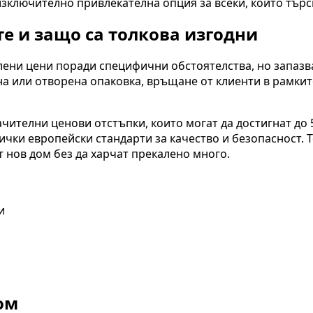
изключително привлекателна опция за всеки, който търс
те и защо са толкова изгодни
алени цени поради специфични обстоятелства, но запазв
на или отворена опаковка, връщане от клиенти в рамки
чителни ценови отстъпки, които могат да достигнат до 
сички европейски стандарти за качество и безопасност. 
т нов дом без да харчат прекалено много.
и
ом