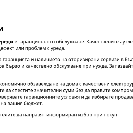
и
уреди
е гаранционното обслужване. Качествените аутле
дефект или проблем с уреда.
на гаранцията и наличието на оторизирани сервизи в Б
а бързо и качествено обслужване при нужда. Запазвайт
икономично обзавеждане на дома с качествени електроу
те да спестите значителни суми без да правите компром
оверявате гаранционните условия и да избирате продава
т на вашия бюджет.
ителите да направят информиран избор при покуп