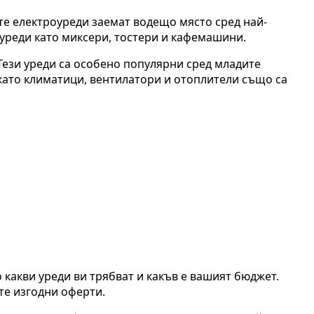
е електроуреди заемат водещо място сред най-
уреди като миксери, тостери и кафемашини.
Тези уреди са особено популярни сред младите
 като климатици, вентилатори и отоплители също са
какви уреди ви трябват и какъв е вашият бюджет.
те изгодни оферти.